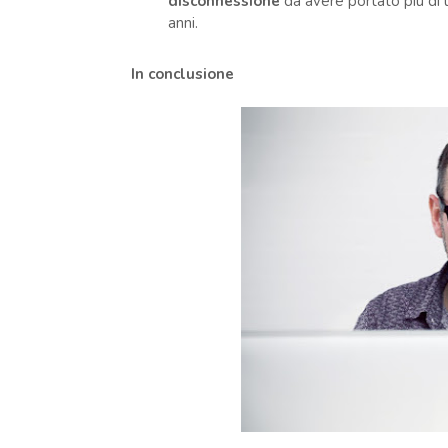
disconnessione
da avere portato più di
anni.
In conclusione