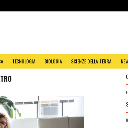
CA
TECNOLOGIA
BIOLOGIA
SCIENZE DELLA TERRA
NE
NTRO
E