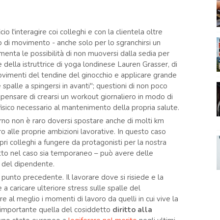
icio l'interagire coi colleghi e con la clientela oltre
di movimento - anche solo per lo sgranchirsi un
umenta le possibilità di non muoversi dalla sedia per
le della istruttrice di yoga londinese Lauren Grasser, di
ovimenti del tendine del ginocchio e applicare grande
e spalle a spingersi in avanti"; questioni di non poco
pensare di crearsi un workout giornaliero in modo di
 fisico necessario al mantenimento della propria salute.
no non è raro doversi spostare anche di molti km
tro alle proprie ambizioni lavorative. In questo caso
opri colleghi a fungere da protagonisti per la nostra
utto nel caso sia temporaneo – può avere delle
le del dipendente.
l punto precedente. Il lavorare dove si risiede e la
a caricare ulteriore stress sulle spalle del
e al meglio i momenti di lavoro da quelli in cui vive la
 importante quella del cosiddetto
diritto alla