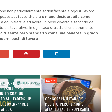
one non particolarmente soddisfacente a oggi
il lavoro
sposte sul fatto che sia o meno desiderabile come
no a equivalersi e ad avere un peso diverso a secondo del
ioni lavorative. In ogni caso si tratta di uno strumento
olti,
senza però prenderlo come una panacea in grado
oderni posti di lavoro
.
lavoro
 PIEMONTE: “BOARD
ON PANEL: FROM
ON TO CDA” UN
TO SU LEADERSHIP
CONCORSI MILITARI E DI
LE, GOVERNANCE E
POLIZIA: PERCHÉ NON È
 AI CDA
AFFATTO FACILE SUPERARLI