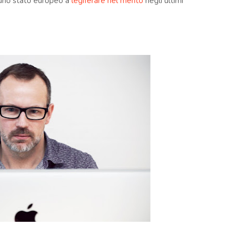
 uno stato europeo a
legiferare nel merito
negli ultimi