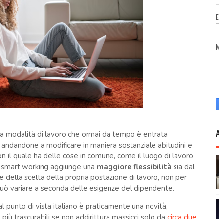
a modalità di lavoro che ormai da tempo è entrata
ni andandone a modificare in maniera sostanziale abitudini e
n il quale ha delle cose in comune, come il luogo di lavoro
lo smart working aggiunge una
maggiore flessibilità
sia dal
he della scelta della propria postazione di lavoro, non per
può variare a seconda delle esigenze del dipendente.
l punto di vista italiano è praticamente una novità,
iù trascurabili se non addirittura massicci solo da
circa due