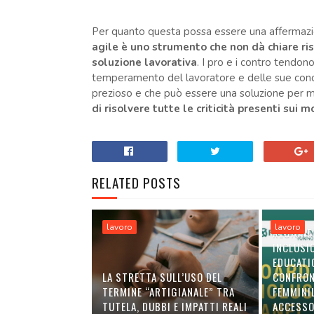
Per quanto questa possa essere una affermazi
agile è uno strumento che non dà chiare ri
soluzione lavorativa
. I pro e i contro tendo
temperamento del lavoratore e delle sue condiz
prezioso e che può essere una soluzione per m
di risolvere tutte le criticità presenti sui m
RELATED POSTS
lavoro
lavoro
REGIONE
INCLUSI
EDUCATI
LA STRETTA SULL’USO DEL
CONFRON
TERMINE “ARTIGIANALE” TRA
FEMMINI
TUTELA, DUBBI E IMPATTI REALI
ACCESSO