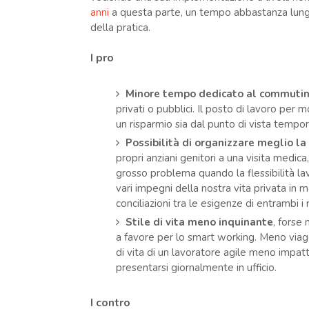
anni
a questa parte, un tempo abbastanza lungo
della pratica.
I pro
Minore tempo dedicato al commuting 
privati o pubblici. Il posto di lavoro per 
un risparmio sia dal punto di vista tempo
Possibilità di organizzare meglio la 
propri anziani genitori a una visita medic
grosso problema quando la flessibilità lav
vari impegni della nostra vita privata in 
conciliazioni tra le esigenze di entrambi i
Stile di vita meno inquinante
, forse
a favore per lo smart working. Meno viagg
di vita di un lavoratore agile meno impat
presentarsi giornalmente in ufficio.
I contro