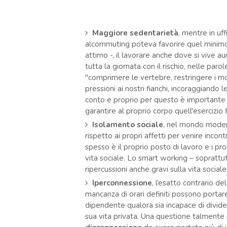
Maggiore sedentarietà
, mentre in uff
alcommuting poteva favorire quel minimo 
attimo -, il lavorare anche dove si vive a
tutta la giornata con il rischio, nelle paro
"comprimere le vertebre, restringere i m
pressioni ai nostri fianchi, incoraggiando l
conto e proprio per questo è importante 
garantire al proprio corpo quell'esercizio
Isolamento sociale
, nel mondo moder
rispetto ai propri affetti per venire incon
spesso è il proprio posto di lavoro e i pr
vita sociale. Lo smart working – sopratt
ripercussioni anche gravi sulla vita socia
Iperconnessione
, l’esatto contrario de
mancanza di orari definiti possono portare 
dipendente qualora sia incapace di divider
sua vita privata. Una questione talmente