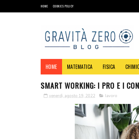
HOME
COOKIES POLICY
HOME
MATEMATICA
FISICA
CHIMI
SMART WORKING: I PRO E I CO
venerdì, agosto 19, 2022
lavoro