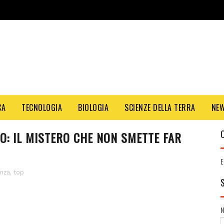
CA
TECNOLOGIA
BIOLOGIA
SCIENZE DELLA TERRA
NE
O: IL MISTERO CHE NON SMETTE FAR
E
enza
,
top