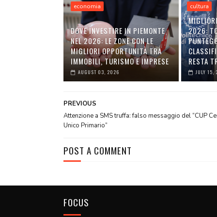
economia
cultura
MIGLIORI
DOVE INVESTIRE IN PIEMONTE
2026: T
NEL 2026: LE ZONE CON LE
PUNTEGG
MIGLIORI OPPORTUNITÀ TRA
CLASSIFI
IMMOBILI, TURISMO E IMPRESE
RESTA TR
AUGUST 03, 2026
JULY 15,
PREVIOUS
Attenzione a SMS truffa: falso messaggio del “CUP Ce
Unico Primario”
POST A COMMENT
FOCUS