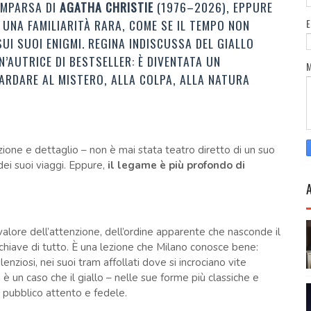
OMPARSA DI
AGATHA CHRISTIE
(1976–2026), EPPURE
UNA FAMILIARITÀ RARA, COME SE IL TEMPO NON
UI SUOI ENIGMI. REGINA INDISCUSSA DEL GIALLO
’AUTRICE DI BESTSELLER: È DIVENTATA UN
ARDARE AL MISTERO, ALLA COLPA, ALLA NATURA
azione e dettaglio – non è mai stata teatro diretto di un suo
ei suoi viaggi. Eppure,
il legame è più profondo di
l valore dell’attenzione, dell’ordine apparente che nasconde il
a chiave di tutto. È una lezione che Milano conosce bene:
silenziosi, nei suoi tram affollati dove si incrociano vite
è un caso che il giallo – nelle sue forme più classiche e
pubblico attento e fedele.