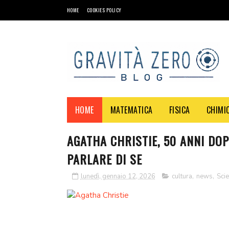
HOME
COOKIES POLICY
HOME
MATEMATICA
FISICA
CHIMI
AGATHA CHRISTIE, 50 ANNI DOP
PARLARE DI SE
lunedì, gennaio 12, 2026
cultura
,
news
,
Sci