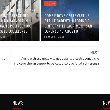
cultura
 UNIVERSITÀ ITALIANE
ORINO CRESCE NEI
COME E DOVE OSSERVARE LE
I, MA SCIVOLA IN
STELLE CADENTI A TORINO E
CA. IL POLITECNICO
DINTORNI: LE LACRIME DI SAN
A LE ECCELLENZE
LORENZO AD AGOSTO
 2026
JULY 13, 2026
NEXT
ntro
Ansia e stress nella vita quotidiana: piccoli segnali che
indicano che un supporto psicologico può fare la differenza
NEWS
NE