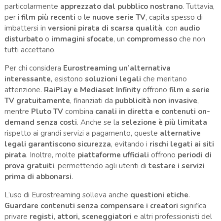
particolarmente
apprezzato dal pubblico nostrano
. Tuttavia,
per i
film più recenti
o le
nuove serie TV
, capita spesso di
imbattersi in
versioni pirata di scarsa qualità
, con
audio
disturbato
o
immagini sfocate
, un
compromesso
che non
tutti accettano.
Per chi considera
Eurostreaming un’alternativa
interessante
, esistono
soluzioni legali
che meritano
attenzione.
RaiPlay e Mediaset Infinity
offrono
film e serie
TV gratuitamente
, finanziati da
pubblicità non invasive
,
mentre
Pluto TV
combina
canali in diretta e contenuti on-
demand senza costi
. Anche se la
selezione è più limitata
rispetto ai grandi servizi a pagamento, queste
alternative
legali garantiscono sicurezza
, evitando i
rischi legati ai siti
pirata
. Inoltre, molte
piattaforme ufficiali
offrono
periodi di
prova gratuiti
, permettendo agli utenti di
testare i servizi
prima di abbonarsi
.
L’uso di Eurostreaming solleva anche
questioni etiche
.
Guardare contenuti senza compensare i creatori
significa
privare
registi, attori, sceneggiatori
e altri professionisti del