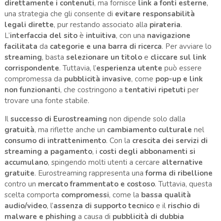
direttamente i contenuti
, ma fornisce
link a fonti esterne
,
una strategia che gli consente di
evitare responsabilità
legali dirette
, pur restando associato alla
pirateria
.
L’
interfaccia del sito
è
intuitiva
, con una
navigazione
facilitata
da
categorie e una barra di ricerca
. Per avviare lo
streaming
, basta
selezionare un titolo
e
cliccare sul link
corrispondente
. Tuttavia, l’
esperienza utente
può essere
compromessa da
pubblicità invasive
, come
pop-up e link
non funzionanti
, che costringono a
tentativi ripetuti
per
trovare una fonte stabile.
Il
successo di Eurostreaming
non dipende solo dalla
gratuità
, ma riflette anche un
cambiamento culturale
nel
consumo di intrattenimento
. Con la
crescita dei servizi di
streaming a pagamento
, i
costi degli abbonamenti si
accumulano
, spingendo molti utenti a cercare
alternative
gratuite
. Eurostreaming rappresenta una
forma di ribellione
contro un
mercato frammentato e costoso
. Tuttavia, questa
scelta comporta
compromessi
, come la
bassa qualità
audio/video
, l’
assenza di supporto tecnico
e il
rischio di
malware e phishing
a causa di
pubblicità di dubbia