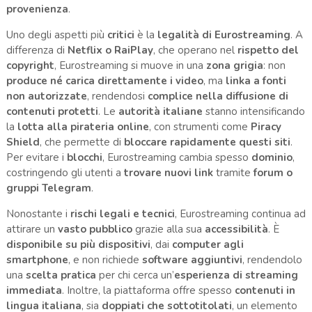
provenienza
.
Uno degli aspetti più
critici
è la
legalità di Eurostreaming
. A
differenza di
Netflix o RaiPlay
, che operano nel
rispetto del
copyright
, Eurostreaming si muove in una
zona grigia
: non
produce né carica direttamente i video
, ma
linka a fonti
non autorizzate
, rendendosi
complice nella diffusione di
contenuti protetti
. Le
autorità italiane
stanno intensificando
la
lotta alla pirateria online
, con strumenti come
Piracy
Shield
, che permette di
bloccare rapidamente questi siti
.
Per evitare i
blocchi
, Eurostreaming cambia spesso
dominio
,
costringendo gli utenti a
trovare nuovi link
tramite
forum o
gruppi Telegram
.
Nonostante i
rischi legali e tecnici
, Eurostreaming continua ad
attirare un
vasto pubblico
grazie alla sua
accessibilità
. È
disponibile su più dispositivi
, dai
computer agli
smartphone
, e non richiede
software aggiuntivi
, rendendolo
una
scelta pratica
per chi cerca un’
esperienza di streaming
immediata
. Inoltre, la piattaforma offre spesso
contenuti in
lingua italiana
, sia
doppiati che sottotitolati
, un elemento