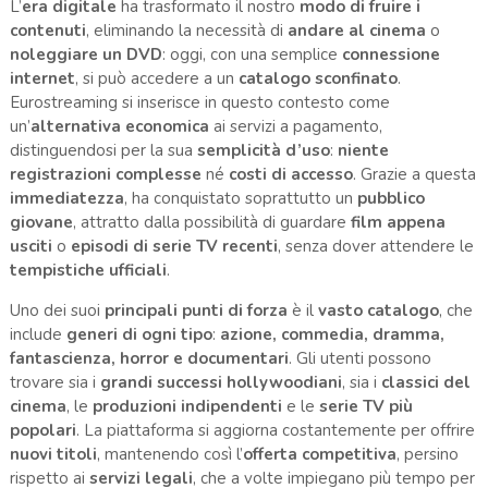
L’
era digitale
ha trasformato il nostro
modo di fruire i
contenuti
, eliminando la necessità di
andare al cinema
o
noleggiare un DVD
: oggi, con una semplice
connessione
internet
, si può accedere a un
catalogo sconfinato
.
Eurostreaming si inserisce in questo contesto come
un’
alternativa economica
ai servizi a pagamento,
distinguendosi per la sua
semplicità d’uso
:
niente
registrazioni complesse
né
costi di accesso
. Grazie a questa
immediatezza
, ha conquistato soprattutto un
pubblico
giovane
, attratto dalla possibilità di guardare
film appena
usciti
o
episodi di serie TV recenti
, senza dover attendere le
tempistiche ufficiali
.
Uno dei suoi
principali punti di forza
è il
vasto catalogo
, che
include
generi di ogni tipo
:
azione, commedia, dramma,
fantascienza, horror e documentari
. Gli utenti possono
trovare sia i
grandi successi hollywoodiani
, sia i
classici del
cinema
, le
produzioni indipendenti
e le
serie TV più
popolari
. La piattaforma si aggiorna costantemente per offrire
nuovi titoli
, mantenendo così l’
offerta competitiva
, persino
rispetto ai
servizi legali
, che a volte impiegano più tempo per