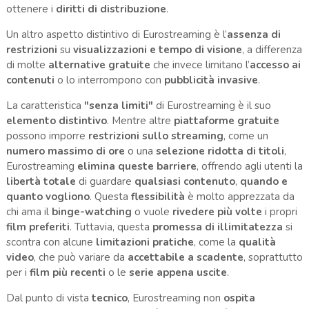
ottenere i
diritti di distribuzione
.
Un altro aspetto distintivo di Eurostreaming è l’
assenza di
restrizioni
su
visualizzazioni e tempo di visione
, a differenza
di molte
alternative gratuite
che invece limitano l’
accesso ai
contenuti
o lo interrompono con
pubblicità invasive
.
La caratteristica
"senza limiti"
di Eurostreaming è il suo
elemento distintivo
. Mentre altre
piattaforme gratuite
possono imporre
restrizioni sullo streaming
, come un
numero massimo di ore
o una
selezione ridotta di titoli
,
Eurostreaming
elimina queste barriere
, offrendo agli utenti la
libertà totale
di guardare
qualsiasi contenuto
,
quando e
quanto vogliono
. Questa
flessibilità
è molto apprezzata da
chi ama il
binge-watching
o vuole
rivedere più volte
i propri
film preferiti
. Tuttavia, questa
promessa di illimitatezza
si
scontra con alcune
limitazioni pratiche
, come la
qualità
video
, che può variare da
accettabile a scadente
, soprattutto
per i
film più recenti
o le
serie appena uscite
.
Dal punto di vista
tecnico
, Eurostreaming non
ospita