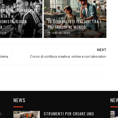
VENTARE GIORNALISTA
ISTA E
IONISTA: GUIDA
10 GIORNALISTI ITALIANI TRA I
TA
PIÙ FAMOSI AL MONDO
 2024
JUNE 29, 2024
NEXT
oblema
Corso di scrittura creativa: online e con laboratori
NEWS
NE
:
STRUMENTI PER CREARE UNO