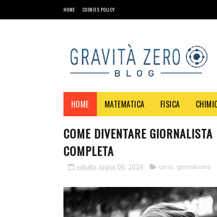
HOME
COOKIES POLICY
HOME
MATEMATICA
FISICA
CHIMI
COME DIVENTARE GIORNALISTA 
COMPLETA
sabato, luglio 06, 2024
corsi
,
giornalismo