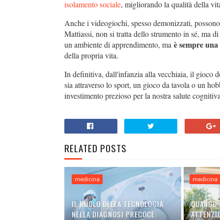
isolamento sociale
, migliorando la qualità della vit
Anche i videogiochi, spesso demonizzati, possono
Mattiassi, non si tratta dello strumento in sé, ma 
è sempre una q
un ambiente di apprendimento, ma
della propria vita.
In definitiva, dall'infanzia alla vecchiaia, il gioc
sia attraverso lo sport, un gioco da tavola o un hob
investimento prezioso per la nostra salute cognitiva
RELATED POSTS
medicina
medicina
IL RUOLO DELLA TECNOLOGIA
QUANDO 
NELLA DIAGNOSI PRECOCE:
ATTENZIO