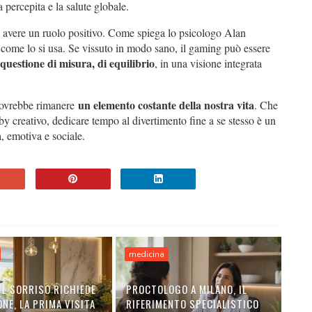
a percepita e la salute globale.
 avere un ruolo positivo. Come spiega lo psicologo Alan
di come lo si usa. Se vissuto in modo sano, il gaming può essere
uestione di misura, di equilibrio
, in una visione integrata
un elemento costante della nostra vita
o dovrebbe rimanere
. Che
by creativo, dedicare tempo al divertimento fine a se stesso è un
, emotiva e sociale.
medicina
IL SORRISO RICHIEDE
PROCTOLOGO A MILANO, IL
NE, LA PRIMA VISITA
RIFERIMENTO SPECIALISTICO