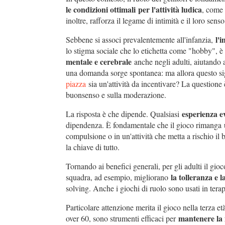
le condizioni ottimali per l'attività ludica
, come
inoltre, rafforza il legame di intimità e il loro s
l'
Sebbene si associ prevalentemente all'infanzia,
lo stigma sociale che lo etichetta come "hobby", è 
mentale e cerebrale
anche negli adulti, aiutando a 
una domanda sorge spontanea: ma allora questo sig
piazza
sia un'attività da incentivare? La questione
buonsenso e sulla moderazione.
esperienza e
La risposta è che dipende. Qualsiasi
dipendenza. È fondamentale che il gioco rimanga
compulsione o in un'attività che metta a rischio il
la chiave di tutto.
Tornando ai benefici generali, per gli adulti il gioc
la tolleranza e 
squadra, ad esempio, migliorano
solving. Anche i giochi di ruolo sono usati in tera
Particolare attenzione merita il gioco nella terza 
mantenere la 
over 60, sono strumenti efficaci per