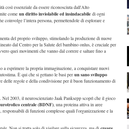
tà così essenziale da essere riconosciuta dall'Alto
un diritto inviolabile ed insindacabile
Unite come
di ogni
che coinvolge l’intera persona, permettendole di esplorare e
enta del proprio sviluppo, stimolando la produzione di nuove
neato dal Centro per la Salute del bambino onlus, è cruciale per
ovvero quei movimenti che vanno dal correre e saltare fino a
rano a esprimere la propria immaginazione, a conquistare nuovi
un sano sviluppo
autostima. È qui che si gettano le basi per
re delle regole e della condivisione per il buon funzionamento di
Nel 2003, il neuroscienziato Jaak Panksepp scoprì che il gioco
eurotrofico centrale (BDNF)
, una proteina attiva in aree
e, responsabili di funzioni complesse quali l'organizzazione e la
creare
tale. Non si tratta solo di vigilare sulla sicurezza, ma di