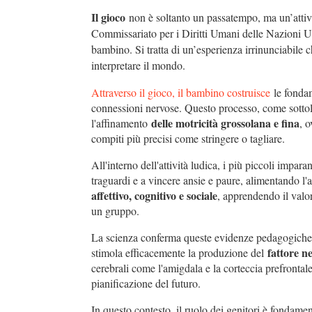
Il gioco
non è soltanto un passatempo, ma un’attivi
Commissariato per i Diritti Umani delle Nazioni 
bambino. Si tratta di un’esperienza irrinunciabile 
interpretare il mondo.
Attraverso il gioco, il bambino costruisce
le fondam
connessioni nervose. Questo processo, come sottoli
delle motricità grossolana e fina
l'affinamento
, 
compiti più precisi come stringere o tagliare.
All'interno dell'attività ludica, i più piccoli impa
traguardi e a vincere ansie e paure, alimentando l'
affettivo, cognitivo e sociale
, apprendendo il valo
un gruppo.
La scienza conferma queste evidenze pedagogiche. 
fattore n
stimola efficacemente la produzione del
cerebrali come l'amigdala e la corteccia prefrontal
pianificazione del futuro.
In questo contesto, il ruolo dei genitori è fondamen