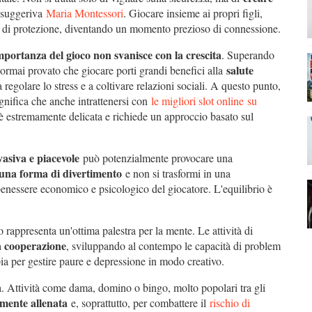
 suggeriva
Maria Montessori
. Giocare insieme ai propri figli,
enso di protezione, diventando un momento prezioso di connessione.
importanza del gioco non svanisce con la crescita
. Superando
salute
ormai provato che giocare porti grandi benefici alla
regolare lo stress e a coltivare relazioni sociali. A questo punto,
nifica che anche intrattenersi con
le migliori slot online su
 è estremamente delicata e richiede un approccio basato sul
vasiva e piacevole
può potenzialmente provocare una
una forma di divertimento
e non si trasformi in una
 benessere economico e psicologico del giocatore. L'equilibrio è
o rappresenta un'ottima palestra per la mente. Le attività di
la cooperazione
, sviluppando al contempo le capacità di problem
pia per gestire paure e depressione in modo creativo.
età. Attività come dama, domino o bingo, molto popolari tra gli
mente allenata
e, soprattutto, per combattere il
rischio di