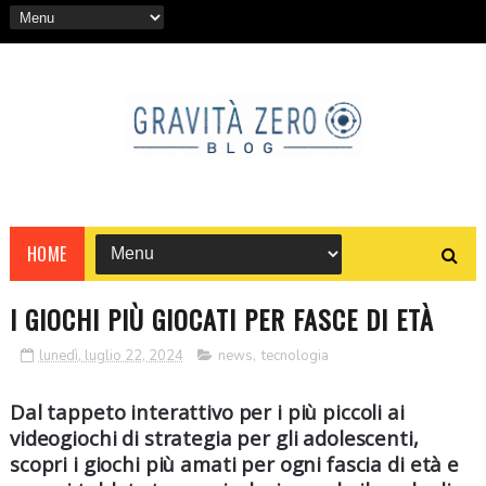
HOME
I GIOCHI PIÙ GIOCATI PER FASCE DI ETÀ
lunedì, luglio 22, 2024
news
,
tecnologia
Dal tappeto interattivo per i più piccoli ai
videogiochi di strategia per gli adolescenti,
scopri i giochi più amati per ogni fascia di età e