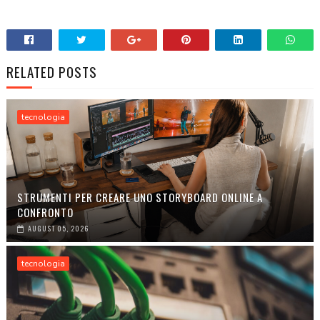
RELATED POSTS
tecnologia
STRUMENTI PER CREARE UNO STORYBOARD ONLINE A
CONFRONTO
AUGUST 05, 2026
tecnologia