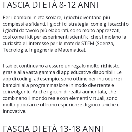
FASCIA DI ETÀ 8-12 ANNI
Per i bambini in età scolare, i giochi diventano più
complessi e sfidanti. I giochi di strategia, come gli scacchi o
i giochi da tavolo più elaborati, sono molto apprezzati,
così come i kit per esperimenti scientifici che stimolano la
curiosità e l'interesse per le materie STEM (Scienza,
Tecnologia, Ingegneria e Matematica).
I tablet continuano a essere un regalo molto richiesto,
grazie alla vasta gamma di app educative disponibili. Le
app di coding, ad esempio, sono ottime per introdurre i
bambini alla programmazione in modo divertente e
coinvolgente. Anche i giochi di realtà aumentata, che
combinano il mondo reale con elementi virtuali, sono
molto popolari e offrono esperienze di gioco uniche e
innovative.
FASCIA DI ETÀ 13-18 ANNI