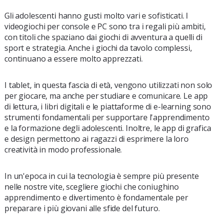
Gli adolescenti hanno gusti molto vari e sofisticati. I
videogiochi per console e PC sono tra i regali più ambiti,
con titoli che spaziano dai giochi di avventura a quelli di
sport e strategia. Anche i giochi da tavolo complessi,
continuano a essere molto apprezzati.
I tablet, in questa fascia di età, vengono utilizzati non solo
per giocare, ma anche per studiare e comunicare. Le app
di lettura, i libri digitali e le piattaforme di e-learning sono
strumenti fondamentali per supportare l'apprendimento
e la formazione degli adolescenti. Inoltre, le app di grafica
e design permettono ai ragazzi di esprimere la loro
creatività in modo professionale.
In un'epoca in cui la tecnologia è sempre più presente
nelle nostre vite, scegliere giochi che coniughino
apprendimento e divertimento è fondamentale per
preparare i più giovani alle sfide del futuro.