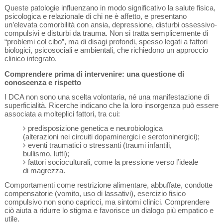
Queste patologie influenzano in modo significativo la salute fisica,
psicologica e relazionale di chi ne è affetto, e presentano
un’elevata comorbilità con ansia, depressione, disturbi ossessivo-
compulsivi e disturbi da trauma. Non si tratta semplicemente di
“problemi col cibo”, ma di disagi profondi, spesso legati a fattori
biologici, psicosociali e ambientali, che richiedono un approccio
clinico integrato.
Comprendere prima di intervenire: una questione di
conoscenza e rispetto
I DCA non sono una scelta volontaria, né una manifestazione di
superficialità. Ricerche indicano che la loro insorgenza può essere
associata a molteplici fattori, tra cui:
predisposizione genetica e neurobiologica
(alterazioni nei circuiti dopaminergici e serotoninergici);
eventi traumatici o stressanti (traumi infantili,
bullismo, lutti);
fattori socioculturali, come la pressione verso l’ideale
di magrezza.
Comportamenti come restrizione alimentare, abbuffate, condotte
compensatorie (vomito, uso di lassativi), esercizio fisico
compulsivo non sono capricci, ma sintomi clinici. Comprendere
ciò aiuta a ridurre lo stigma e favorisce un dialogo più empatico e
utile.