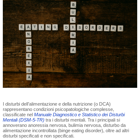
I disturbi dell’alimentazione e della nutrizione (o DCA)
rappresentano condizioni psicopatologiche complesse,
classificate nel
Manuale Diagnostico e Statistico dei Disturbi
Mentali (DSM-5-TR)
tra i disturbi mentali. Tra i principali si
annoverano anoressia nervosa, bulimia nervosa, disturbo da
alimentazione incontrollata (binge eating disorder), oltre ad altri
disturbi specificati e non specificati.