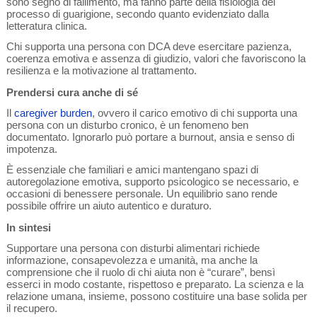
sono segno di fallimento, ma fanno parte della fisiologia del
processo di guarigione, secondo quanto evidenziato dalla
letteratura clinica.
Chi supporta una persona con DCA deve esercitare pazienza,
coerenza emotiva e assenza di giudizio, valori che favoriscono la
resilienza e la motivazione al trattamento.
Prendersi cura anche di sé
Il
caregiver burden
, ovvero il carico emotivo di chi supporta una
persona con un disturbo cronico, è un fenomeno ben
documentato. Ignorarlo può portare a burnout, ansia e senso di
impotenza.
È essenziale che familiari e amici mantengano spazi di
autoregolazione emotiva, supporto psicologico se necessario, e
occasioni di benessere personale. Un equilibrio sano rende
possibile offrire un aiuto autentico e duraturo.
In sintesi
Supportare una persona con disturbi alimentari richiede
informazione, consapevolezza e umanità, ma anche la
comprensione che il ruolo di chi aiuta non è “curare”, bensì
esserci in modo costante, rispettoso e preparato. La scienza e la
relazione umana, insieme, possono costituire una base solida per
il recupero.