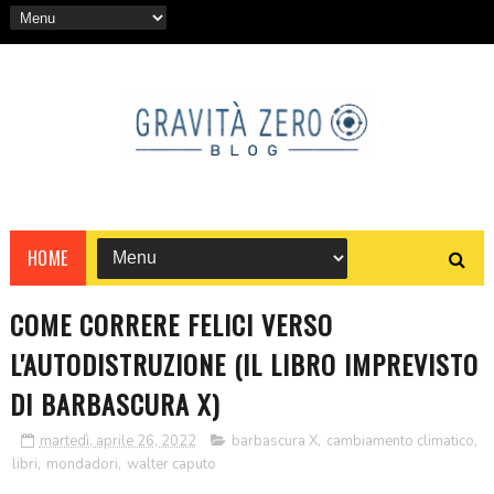
HOME
COME CORRERE FELICI VERSO
L'AUTODISTRUZIONE (IL LIBRO IMPREVISTO
DI BARBASCURA X)
martedì, aprile 26, 2022
barbascura X
,
cambiamento climatico
,
libri
,
mondadori
,
walter caputo