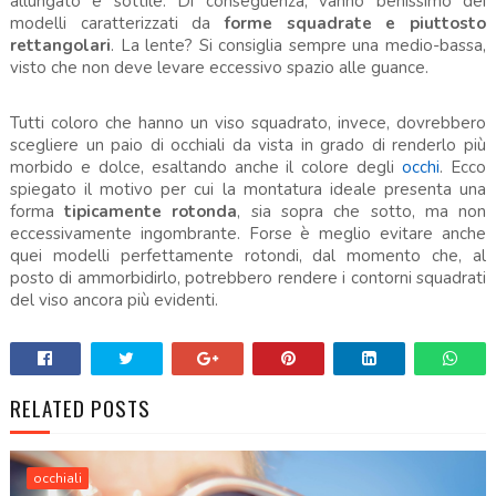
allungato e sottile. Di conseguenza, vanno benissimo dei
modelli caratterizzati da
forme squadrate e piuttosto
rettangolari
. La lente? Si consiglia sempre una medio-bassa,
visto che non deve levare eccessivo spazio alle guance.
Tutti coloro che hanno un viso squadrato, invece, dovrebbero
scegliere un paio di occhiali da vista in grado di renderlo più
morbido e dolce, esaltando anche il colore degli
occhi
. Ecco
spiegato il motivo per cui la montatura ideale presenta una
forma
tipicamente rotonda
, sia sopra che sotto, ma non
eccessivamente ingombrante. Forse è meglio evitare anche
quei modelli perfettamente rotondi, dal momento che, al
posto di ammorbidirlo, potrebbero rendere i contorni squadrati
del viso ancora più evidenti.
RELATED POSTS
occhiali