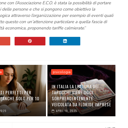
ne con l’Associazione E.C.O. è stata la possibilità di portare
ni delle persone e che si pongono come obiettivo la
gica attraverso l’organizzazione per esempio di eventi quali
o questo con un’attenzione particolare a quella fascia di
oltà economica, proponendo tariffe calmierate
.”
a
psicologia
IN ITALIA LA LETTURA DEI
TI PERFETTI PER
TAROCCHI VIENE OGGI
 (ANCHE SOLO PER 10
SORPRENDENTEMENTE
VEICOLATA DA FLORIDE IMPRESE
2025
APRIL 10, 2025