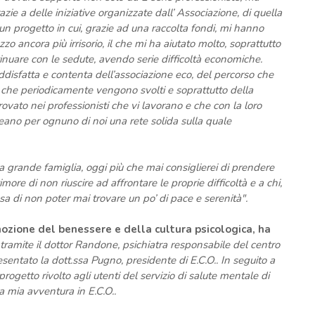
azie a delle iniziative organizzate dall’ Associazione, di quella
n progetto in cui, grazie ad una raccolta fondi, mi hanno
zzo ancora più irrisorio, il che mi ha aiutato molto, soprattutto
nuare con le sedute, avendo serie difficoltà economiche.
isfatta e contenta dell’associazione eco, del percorso che
p che periodicamente vengono svolti e soprattutto della
ovato nei professionisti che vi lavorano e che con la loro
ano per ognuno di noi una rete solida sulla quale
 grande famiglia, oggi più che mai consiglierei di prendere
imore di non riuscire ad affrontare le proprie difficoltà e a chi,
 di non poter mai trovare un po’ di pace e serenità".
mozione del benessere e della cultura psicologica, ha
 tramite il dottor Randone, psichiatra responsabile del centro
esentato la dott.ssa Pugno, presidente di E.C.O.. In seguito a
rogetto rivolto agli utenti del servizio di salute mentale di
 mia avventura in E.C.O..