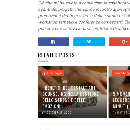
Ciò che mi ha spinta a cominciare la collaborazio
avanti dei progetti che vanno incontro ai bisog
promozione del benessere e della cultura psicolo
workshop tematici e conferenze con esperti. Tutt
persone che si trova in una condizione di diffic
RELATED POSTS
psicologia
psicologi
I BENEFICI DEL GESTALT ART
COUNSELING NELLA GESTIONE
5 MOMEN
DELLO STRESS E DELLE
LEGGERE
EMOZIONI
MINUTI)
OCTOBER 27, 2025
MAY 07, 