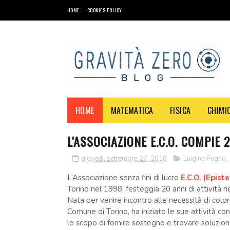
HOME
COOKIES POLICY
HOME
MATEMATICA
FISICA
CHIMI
L'ASSOCIAZIONE E.C.O. COMPIE 
giovedì, settembre 27, 2018
Luigina Pugno
,
L’Associazione senza fini di lucro
E.C.O. (Epis
Torino nel 1998, festeggia 20 anni di attività n
Nata per venire incontro alle necessità di color
Comune di Torino, ha iniziato le sue attività c
lo scopo di fornire sostegno e trovare soluzion