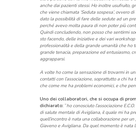
anche dai pazienti stessi. Ho inoltre usufruito, gr
che viene chiamata ‘Seduta sospesa’, ovvero di u
dato la possibilità di fare delle sedute ad un pre
perché avevo molta paura di non poter più conti
Quindi concludendo, non posso che sentirmi sodd
sto facendo, delle iniziative e dei vari worksho
professionalità e della grande umanità che ho tr
grande tenacia, preparazione ed entusiasmo, cre
aggrapparsi.
A volte ho come la sensazione di trovarmi in una
contatti con l’associazione, soprattutto a chi ha t
che come me ha problemi economici, e che pensa
Uno dei collaboratori, che si occupa di pro
dichiarato:
“
ho conosciuto l’associazione E.C.O.
di salute mentale di Avigliana, il quale mi ha pr
quell’incontro è nata una collaborazione per un p
Giaveno e Avigliana. Da quel momento è nata la