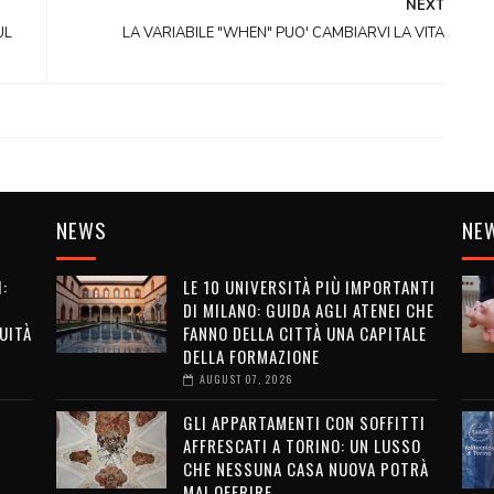
NEXT
UL
LA VARIABILE "WHEN" PUO' CAMBIARVI LA VITA
NEWS
NE
:
LE 10 UNIVERSITÀ PIÙ IMPORTANTI
DI MILANO: GUIDA AGLI ATENEI CHE
UITÀ
FANNO DELLA CITTÀ UNA CAPITALE
DELLA FORMAZIONE
AUGUST 07, 2026
GLI APPARTAMENTI CON SOFFITTI
AFFRESCATI A TORINO: UN LUSSO
CHE NESSUNA CASA NUOVA POTRÀ
MAI OFFRIRE