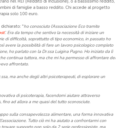
ano nel REI (Reddito di Inclusione), o a bassissimo reddito,
bambini di famiglie a basso reddito. Chi accede al progetto
erapia solo 100 euro.
 dichiarato: "
ho conosciuto l’Associazione Eco tramite
ost
’. Era da tempo che sentivo la necessità di iniziare un
e di difficoltà, soprattutto di tipo economico, in passato ho
osì avere la possibilità di fare un lavoro psicologico completo
one, ho parlato con la Dr.ssa Luigina Pugno. Ho iniziato da lì
i, che continua tuttora, ma che mi ha permesso di affrontare dei
vevo affrontato.
sa, ma anche degli altri psicoterapeuti, di esplorare un
vativa di psicoterapia, facendomi aiutare attraverso
 fino ad allora a me quasi del tutto sconosciute.
ruppo sulla consapevolezza alimentare, una forma innovativa
ll’associazione. Tutto ciò mi ha aiutato a confrontarmi con
 trovare supporto non solo da 2 serie professioniste, ma