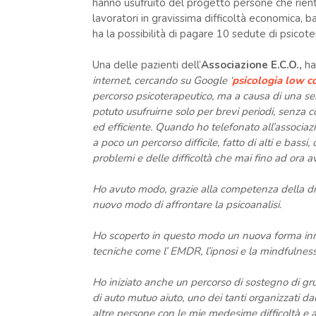
hanno usufruito del progetto persone che rientr
lavoratori in gravissima difficoltà economica, 
ha la possibilità di pagare 10 sedute di psicot
Una delle pazienti dell’
Associazione E.C.O.,
ha
internet, cercando su Google ‘
psicologia low c
percorso psicoterapeutico, ma a causa di una seri
potuto usufruirne solo per brevi periodi, senza c
ed efficiente. Quando ho telefonato all’associazi
a poco un percorso difficile, fatto di alti e bass
problemi e delle difficoltà che mai fino ad ora a
Ho avuto modo, grazie alla competenza della dr.s
nuovo modo di affrontare la psicoanalisi.
Ho scoperto in questo modo un nuova forma inno
tecniche come l’ EMDR, l’ipnosi e la mindfulness,
Ho iniziato anche un percorso di sostegno di g
di auto mutuo aiuto, uno dei tanti organizzati da
altre persone con le mie medesime difficoltà e a