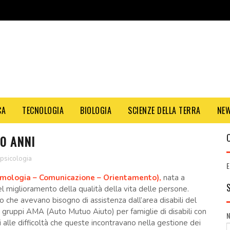
CA
TECNOLOGIA
BIOLOGIA
SCIENZE DELLA TERRA
NE
20 ANNI
psicologia
E
temologia – Comunicazione – Orientamento),
nata a
el miglioramento della qualità della vita delle persone.
o che avevano bisogno di assistenza dall’area disabili del
on gruppi AMA (Auto Mutuo Aiuto) per famiglie di disabili con
i alle difficoltà che queste incontravano nella gestione dei