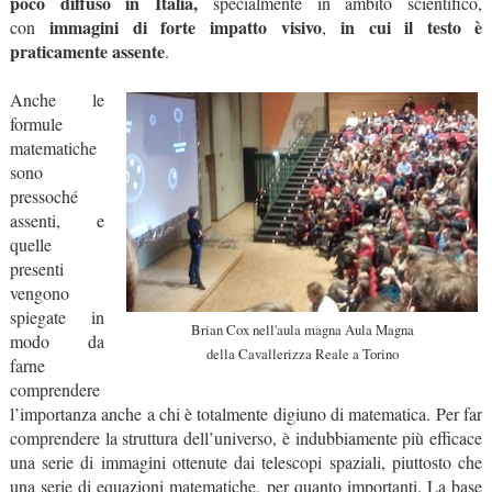
poco diffuso in Italia,
specialmente in ambito scientifico,
immagini di forte impatto visivo
in cui il testo è
con
,
praticamente assente
.
Anche le
formule
matematiche
sono
pressoché
assenti, e
quelle
presenti
vengono
spiegate in
Brian Cox nell'aula magna Aula Magna
modo da
della Cavallerizza Reale a Torino
farne
comprendere
l’importanza anche a chi è totalmente digiuno di matematica. Per far
comprendere la struttura dell’universo, è indubbiamente più efficace
una serie di immagini ottenute dai telescopi spaziali, piuttosto che
una serie di equazioni matematiche, per quanto importanti. La base