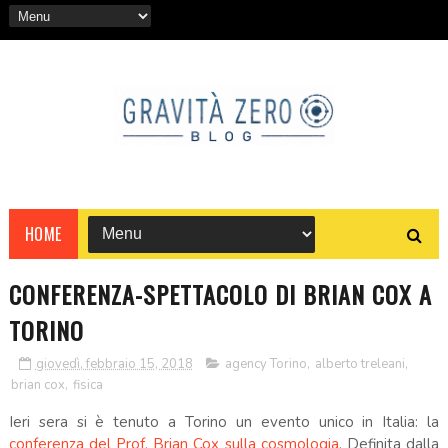
HOME
CONFERENZA-SPETTACOLO DI BRIAN COX A
TORINO
giovedì, febbraio 15, 2018
agency Torino
,
alberto treleani
,
brian cox
,
fisica
Ieri sera si è tenuto a Torino un evento unico in Italia: la
conferenza del Prof. Brian Cox sulla cosmologia
. Definita dalla