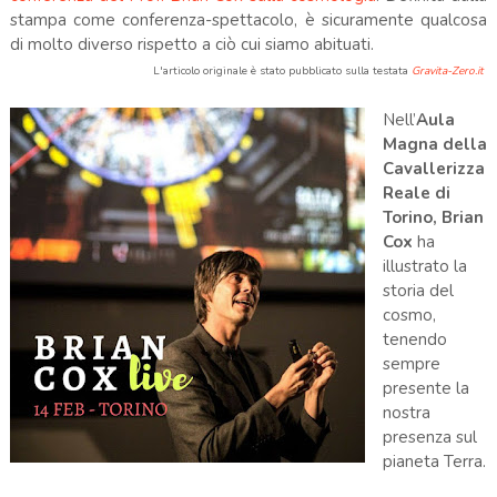
stampa come conferenza-spettacolo, è sicuramente qualcosa
di molto diverso rispetto a ciò cui siamo abituati.
L'articolo originale è stato pubblicato sulla testata
Gravita-Zero.it
Nell’
Aula
Magna della
Cavallerizza
Reale di
Torino, Brian
Cox
ha
illustrato la
storia del
cosmo,
tenendo
sempre
presente la
nostra
presenza sul
pianeta Terra.