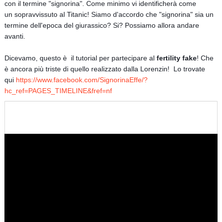
con il termine "signorina". Come minimo vi identificherà come
un sopravvissuto al Titanic! Siamo d'accordo che "signorina" sia un
termine dell'epoca del giurassico? Si? Possiamo allora andare
avanti.
Dicevamo, questo è
il tutorial per partecipare al
fertility fake
! Che
è ancora più triste di quello realizzato dalla Lorenzin! Lo trovate
qui
https://www.facebook.com/SignorinaEffe/?
hc_ref=PAGES_TIMELINE&fref=nf