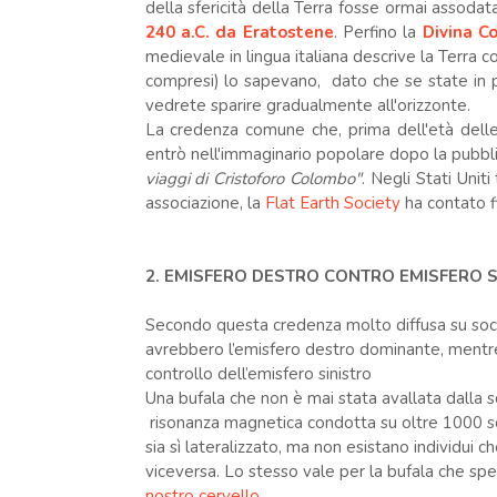
della sfericità della Terra fosse ormai assodat
240 a.C. da Eratostene
. Perfino la
Divina C
medievale in lingua italiana descrive la Terra c
compresi) lo sapevano, dato che se state in pi
vedrete sparire gradualmente all'orizzonte.
La credenza comune che, prima dell'età delle 
entrò nell'immaginario popolare dopo la pubbl
viaggi di Cristoforo Colombo"
. Negli Stati Unit
associazione, la
Flat Earth Society
ha contato fi
2. EMISFERO DESTRO CONTRO EMISFERO S
Secondo questa credenza molto diffusa su soci
avrebbero l’emisfero destro dominante, mentre q
controllo dell’emisfero sinistro
Una bufala che non è mai stata avallata dalla 
risonanza magnetica condotta su oltre 1000 so
sia sì lateralizzato, ma non esistano individui ch
viceversa. Lo stesso vale per la bufala che spe
nostro cervello
.