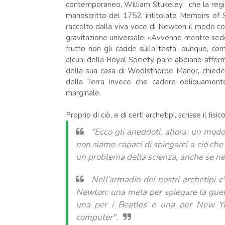
contemporaneo, William Stukeley, che la regi
manoscritto del 1752, intitolato Memoirs of S
raccolto dalla viva voce di Newton il modo con 
gravitazione universale: «Avvenne mentre sede
frutto non gli cadde sulla testa, dunque, co
alcuni della Royal Society pare abbiano affer
della sua casa di Woolsthorpe Manor, chiede
della Terra invece che cadere obliquamente 
marginale.
Proprio di ciò, e di certi archetipi, scrisse il fis
"Ecco gli aneddoti, allora: un modo 
non siamo capaci di spiegarci a ciò ch
un problema della scienza, anche se nell
Nell’armadio dei nostri archetipi 
Newton: una mela per spiegare la guerr
una per i Beatles e una per New Yo
computer".