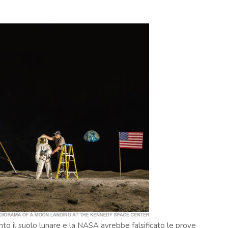
o il suolo lunare e la NASA avrebbe falsificato le prove