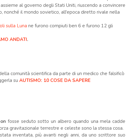
a assieme al governo degli Stati Uniti, riuscendo a convincere
co, nonché il mondo sovietico, all'epoca diretto rivale nella
oli sulla Luna
ne furono compiuti ben 6 e furono 12 gli
IAMO ANDATI
.
 della comunità scientifica da parte di un medico che falsificò
eggerla su
AUTISMO: 10 COSE DA SAPERE
ton
fosse seduto sotto un albero quando una mela cadde
forza gravitazionale terrestre e celeste sono la stessa cosa.
tata inventata, più avanti negli anni, da uno scrittore suo