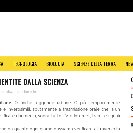
CA
TECNOLOGIA
BIOLOGIA
SCIENZE DELLA TERRA
NE
ENTITE DALLA SCIENZA
eidolia
,
scie chimiche
E
itane
. O anche leggende urbane. O più semplicemente
e inverosimili, solitamente a trasmissione orale che, a un
ificate dai media, soprattutto TV e Internet, tramite i quali
eno da quanto ogni giorno possiamo verificare attraverso la