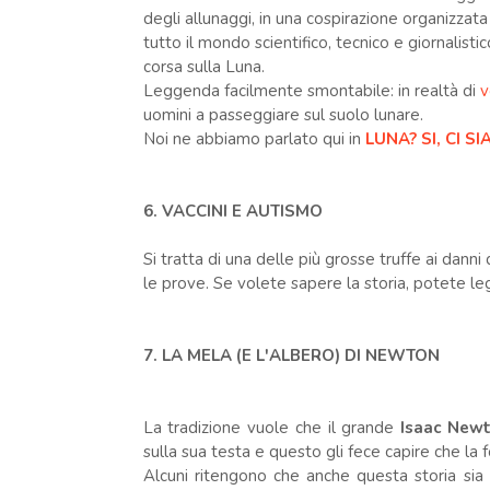
degli allunaggi, in una cospirazione organizzat
tutto il mondo scientifico, tecnico e giornalisti
corsa sulla Luna.
Leggenda facilmente smontabile: in realtà di
v
uomini a passeggiare sul suolo lunare.
Noi ne abbiamo parlato qui in
LUNA? SI, CI S
6. VACCINI E AUTISMO
Si tratta di una delle più grosse truffe ai danni
le prove. Se volete sapere la storia, potete l
7. LA MELA
(E L'ALBERO)
DI NEWTON
La tradizione vuole che il grande
Isaac New
sulla sua testa e questo gli fece capire che la 
Alcuni ritengono che anche questa storia sia s