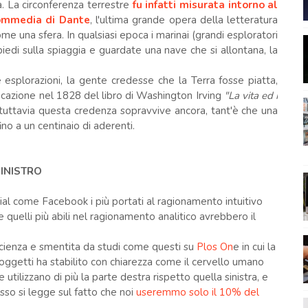
a. La circonferenza terrestre
fu infatti misurata intorno al
ommedia di Dante
, l'ultima grande opera della letteratura
ome una sfera. In qualsiasi epoca i marinai (grandi esploratori
edi sulla spiaggia e guardate una nave che si allontana, la
esplorazioni, la gente credesse che la Terra fosse piatta,
icazione nel 1828 del libro di Washington Irving
"La vita ed i
i tuttavia questa credenza sopravvive ancora, tant'è che una
no a un centinaio di aderenti.
INISTRO
al come Facebook i più portati al ragionamento intuitivo
uelli più abili nel ragionamento analitico avrebbero il
scienza e smentita da studi come questi su
Plos On
e in cui la
ggetti ha stabilito con chiarezza come il cervello umano
e utilizzano di più la parte destra rispetto quella sinistra, e
sso si legge sul fatto che noi
useremmo solo il 10% del