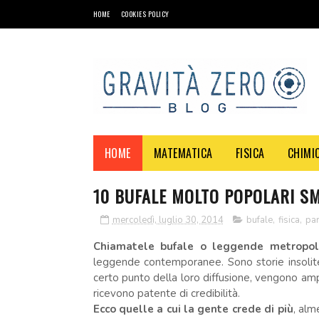
HOME
COOKIES POLICY
HOME
MATEMATICA
FISICA
CHIMI
10 BUFALE MOLTO POPOLARI SM
mercoledì, luglio 30, 2014
bufale
,
fisica
,
par
Chiamatele bufale o leggende metropol
leggende contemporanee. Sono storie insolite 
certo punto della loro diffusione, vengono ampl
ricevono patente di credibilità.
Ecco quelle a cui la gente crede di più
, alm