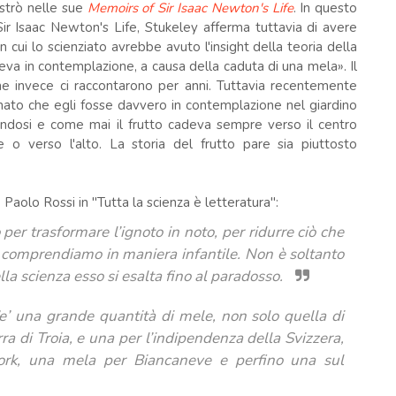
strò nelle sue
Memoirs of Sir Isaac Newton's Life
. In questo
ir Isaac Newton's Life, Stukeley afferma tuttavia di avere
cui lo scienziato avrebbe avuto l'insight della teoria della
va in contemplazione, a causa della caduta di una mela». Il
me invece ci raccontarono per anni. Tuttavia recentemente
mato che egli fosse davvero in contemplazione nel giardino
ndosi e come mai il frutto cadeva sempre verso il centro
o verso l'alto. La storia del frutto pare sia piuttosto
ico Paolo Rossi in "Tutta la scienza è letteratura":
per trasformare l’ignoto in noto, per ridurre ciò che
e comprendiamo in maniera infantile. Non è soltanto
a scienza esso si esalta fino al paradosso.
c’e’ una grande quantità di mele, non solo quella di
a di Troia, e una per l’indipendenza della Svizzera,
rk, una mela per Biancaneve e perfino una sul