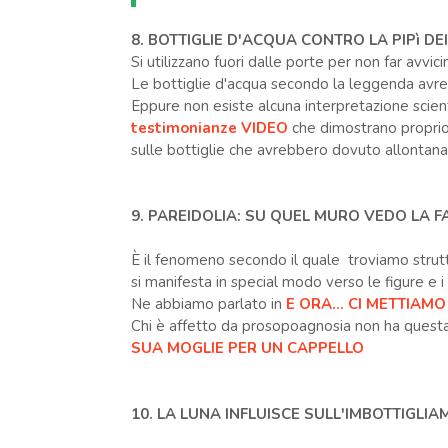
8. BOTTIGLIE D'ACQUA CONTRO LA PIPì DEI
Si utilizzano fuori dalle porte per non far avvicin
Le bottiglie d'acqua secondo la leggenda avrebbe
Eppure non esiste alcuna interpretazione scientif
testimonianze VIDEO
che dimostrano proprio i
sulle bottiglie che avrebbero dovuto allontanar
9. PAREIDOLIA: SU QUEL MURO VEDO LA FA
È il fenomeno secondo il quale troviamo struttu
si manifesta in special modo verso le figure e i 
Ne abbiamo parlato in
E ORA... CI METTIAMO
Chi è affetto da prosopoagnosia non ha questa
SUA MOGLIE PER UN CAPPELLO
10. LA LUNA INFLUISCE SULL'IMBOTTIGLI