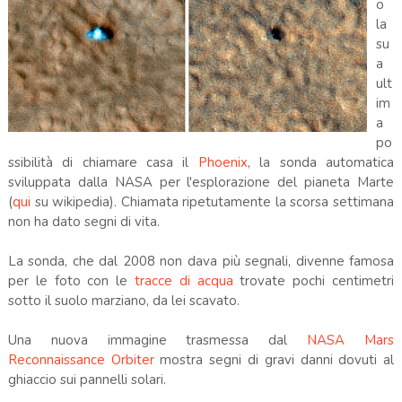
o
la
su
a
ult
im
a
po
ssibilità di chiamare casa il
Phoenix
, la sonda automatica
sviluppata dalla NASA per l'esplorazione del pianeta Marte
(
qui
su wikipedia). Chiamata ripetutamente la scorsa settimana
non ha dato segni di vita.
La sonda, che dal 2008 non dava più segnali, divenne famosa
per le foto con le
tracce di acqua
trovate pochi centimetri
sotto il suolo marziano, da lei scavato.
Una nuova immagine trasmessa dal
NASA Mars
Reconnaissance Orbiter
mostra segni di gravi danni dovuti al
ghiaccio sui pannelli solari.