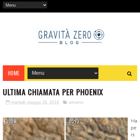
HOME
ULTIMA CHIAMATA PER PHOENIX
martedì, maggio 25, 2010
phoenix
Ha
pe
rs