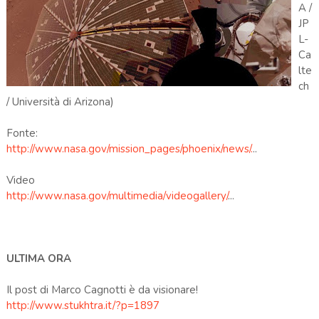
A /
JP
L-
Ca
lte
ch
/ Università di Arizona)
Fonte:
http://www.nasa.gov/mission_pages/phoenix/news/.
..
Video
http://www.nasa.gov/multimedia/videogallery/
...
ULTIMA ORA
Il post di Marco Cagnotti è da visionare!
http://www.stukhtra.it/?p=1897