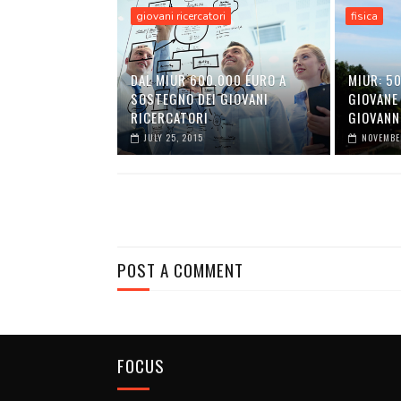
giovani ricercatori
fisica
DAL MIUR 600.000 EURO A
MIUR: 50
SOSTEGNO DEI GIOVANI
GIOVANE
RICERCATORI
GIOVANN
JULY 25, 2015
NOVEMBER
POST A COMMENT
FOCUS