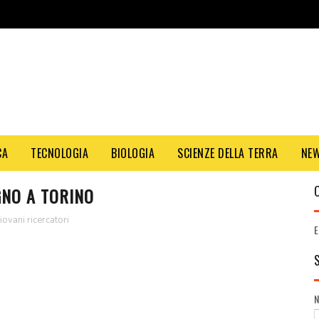
CA
TECNOLOGIA
BIOLOGIA
SCIENZE DELLA TERRA
NE
GNO A TORINO
iovani ricercatori
E