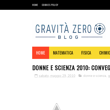
HOME
COOKIES POLICY
HOME
MATEMATICA
FISICA
CHIMI
DONNE E SCIENZA 2010: CONVE
sabato, maggio 29, 2010
donne e scienza
,
g