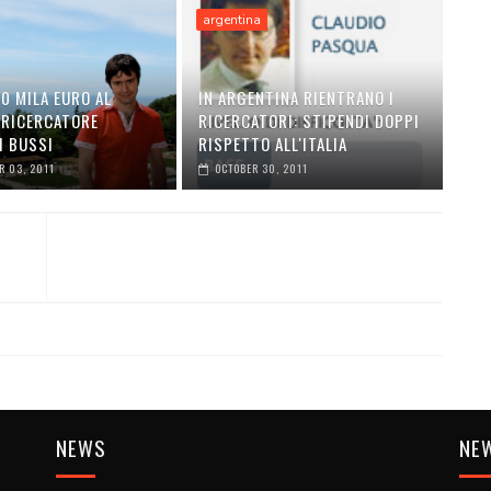
argentina
0 MILA EURO AL
IN ARGENTINA RIENTRANO I
 RICERCATORE
RICERCATORI: STIPENDI DOPPI
I BUSSI
RISPETTO ALL'ITALIA
 03, 2011
OCTOBER 30, 2011
NEWS
NE