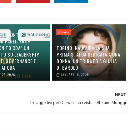
donna
 PIEMONTE: “BOARD
ON PANEL: FROM
ON TO CDA” UN
TORINO INAUGURA LA SUA
TO SU LEADERSHIP
PRIMA STATUA DEDICATA A UNA
LE, GOVERNANCE E
DONNA: UN TRIBUTO A GIULIA
 AI CDA
DI BAROLO
 27, 2026
JANUARY 10, 2026
NEXT
Tre aggettivi per Darwin: Intervista a Stefano Moriggi