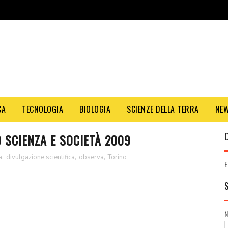
CA
TECNOLOGIA
BIOLOGIA
SCIENZE DELLA TERRA
NE
 SCIENZA E SOCIETÀ 2009
a
,
divulgazione scientifica
,
observa
,
Torino
E