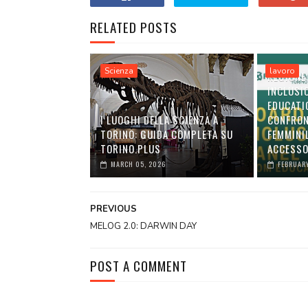
RELATED POSTS
Scienza
lavoro
REGIONE
INCLUSI
EDUCATI
I LUOGHI DELLA SCIENZA A
CONFRON
TORINO: GUIDA COMPLETA SU
FEMMINI
TORINO.PLUS
ACCESSO
MARCH 05, 2026
FEBRUARY
PREVIOUS
MELOG 2.0: DARWIN DAY
POST A COMMENT