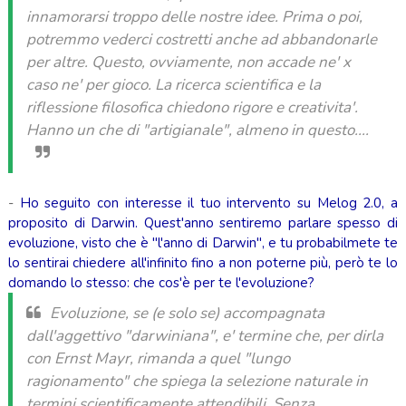
innamorarsi troppo delle nostre idee. Prima o poi,
potremmo vederci costretti anche ad abbandonarle
per altre. Questo, ovviamente, non accade ne' x
caso ne' per gioco. La ricerca scientifica e la
riflessione filosofica chiedono rigore e creativita'.
Hanno un che di "artigianale", almeno in questo....
-
Ho seguito con interesse il tuo intervento su Melog 2.0, a
p
roposito di Da
rwin. Quest'anno sentiremo parlare spesso di
evoluzione, visto che è "l'anno di Darwin", e tu probabilmete te
lo sentirai chiedere all'infinito fino a non poterne più, però te lo
domando lo stesso: che cos'è per te l'evoluzione?
Evoluzione, se (e solo se) accompagnata
dall'aggettivo "darwiniana", e' termine che, per dirla
con Ernst Mayr, rimanda a quel "lungo
ragionamento" che spiega la selezione naturale in
termini scientificamente attendibili. Senza