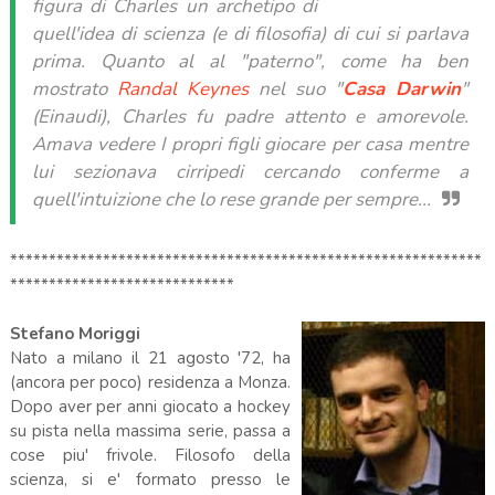
figura di Charles un archetipo di
quell'idea di scienza (e di filosofia) di cui si parlava
prima. Quanto al al "paterno", come ha ben
mostrato
Randal Keynes
nel suo "
Casa Darwin
"
(Einaudi), Charles fu padre attento e amorevole.
Amava vedere I propri figli giocare per casa mentre
lui sezionava cirripedi cercando conferme a
quell'intuizione che lo rese grande per sempre...
*************************************************************
*****************************
Stefano Moriggi
Nato a milano il 21 agosto '72, ha
(ancora per poco) residenza a Monza.
Dopo aver per anni giocato a hockey
su pista nella massima serie, passa a
cose piu' frivole. Filosofo della
scienza, si e' formato presso le