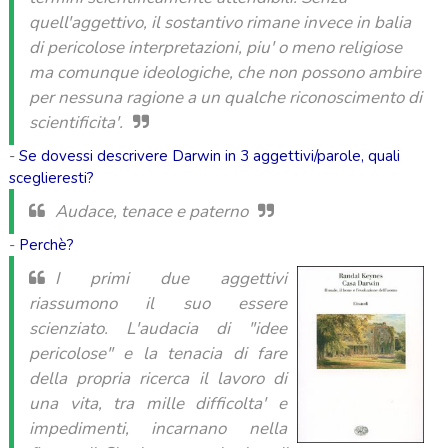
quell'aggettivo, il sostantivo rimane invece in balia
di
pericolose interpretazioni, piu' o meno religiose
ma comunque ideologiche, che non possono ambire
per nessuna ragione a un qualche riconoscimento di
scientificita'.
-
Se dovessi descrivere Darwin in 3 aggettivi/parole, quali
sceglieresti?
Audace, tenace e paterno
-
Perchè?
I primi due aggettivi
riassumono il suo essere
sci
enziato. L'audacia di "idee
pericolose" e la tenacia di fare
della propria ricerca il lavoro di
una vita, tra
mille difficolta' e
impedimenti, incarnano nella