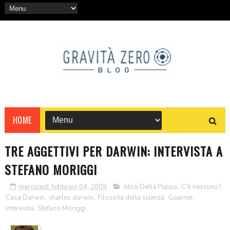
HOME
TRE AGGETTIVI PER DARWIN: INTERVISTA A
STEFANO MORIGGI
mercoledì, febbraio 04, 2009
Alice Della Puppa
,
C'è nessuno?
,
Casa Darwin
,
charles darwin
,
Filosofia della scienza
,
Gaarner
,
intervista
,
Stefano Moriggi