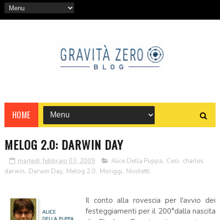
HOME
MELOG 2.0: DARWIN DAY
martedì, febbraio 03, 2009
Alice Della Puppa
,
Ceci
,
charles
darwin
,
Darwin Day
,
Melog 2.0
,
Moriggi
,
Nicoletti
Il conto alla rovescia per l'avvio dei
festeggiamenti per il 200°dalla nascita