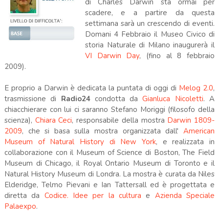
di Charles Darwin sta ormai per
scadere, e a partire da questa
settimana sarà un crescendo di eventi.
Domani 4 Febbraio il Museo Civico di
storia Naturale di Milano inaugurerà il
VI Darwin Day
, (fino al 8 febbraio
2009).
E proprio a Darwin è dedicata la puntata di oggi di
Melog 2.0
,
trasmissione di
Radio24
condotta da
Gianluca Nicoletti
. A
chiacchierare con lui ci saranno Stefano Moriggi (filosofo della
scienza),
Chiara Ceci
, responsabile della mostra
Darwin 1809-
2009
, che si basa sulla mostra organizzata dall'
American
Museum of Natural History di New York
, e realizzata in
collaborazione con il Museum of Science di Boston, The Field
Museum di Chicago, il Royal Ontario Museum di Toronto e il
Natural History Museum di Londra. La mostra è curata da Niles
Elderidge, Telmo Pievani e Ian Tattersall ed è progettata e
diretta da
Codi
ce. Idee per la cultura
e
Azienda Speciale
Palaexpo
.