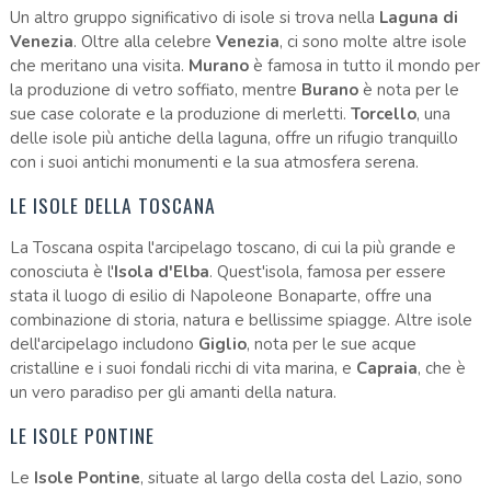
Un altro gruppo significativo di isole si trova nella
Laguna di
Venezia
. Oltre alla celebre
Venezia
, ci sono molte altre isole
che meritano una visita.
Murano
è famosa in tutto il mondo per
la produzione di vetro soffiato, mentre
Burano
è nota per le
sue case colorate e la produzione di merletti.
Torcello
, una
delle isole più antiche della laguna, offre un rifugio tranquillo
con i suoi antichi monumenti e la sua atmosfera serena.
LE ISOLE DELLA TOSCANA
La Toscana ospita l'arcipelago toscano, di cui la più grande e
conosciuta è l'
Isola d'Elba
. Quest'isola, famosa per essere
stata il luogo di esilio di Napoleone Bonaparte, offre una
combinazione di storia, natura e bellissime spiagge. Altre isole
dell'arcipelago includono
Giglio
, nota per le sue acque
cristalline e i suoi fondali ricchi di vita marina, e
Capraia
, che è
un vero paradiso per gli amanti della natura.
LE ISOLE PONTINE
Le
Isole Pontine
, situate al largo della costa del Lazio, sono