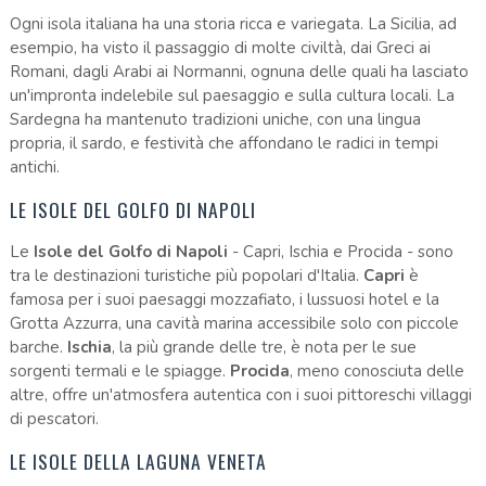
Ogni isola italiana ha una storia ricca e variegata. La Sicilia, ad
esempio, ha visto il passaggio di molte civiltà, dai Greci ai
Romani, dagli Arabi ai Normanni, ognuna delle quali ha lasciato
un'impronta indelebile sul paesaggio e sulla cultura locali. La
Sardegna ha mantenuto tradizioni uniche, con una lingua
propria, il sardo, e festività che affondano le radici in tempi
antichi.
LE ISOLE DEL GOLFO DI NAPOLI
Le
Isole del Golfo di Napoli
- Capri, Ischia e Procida - sono
tra le destinazioni turistiche più popolari d'Italia.
Capri
è
famosa per i suoi paesaggi mozzafiato, i lussuosi hotel e la
Grotta Azzurra, una cavità marina accessibile solo con piccole
barche.
Ischia
, la più grande delle tre, è nota per le sue
sorgenti termali e le spiagge.
Procida
, meno conosciuta delle
altre, offre un'atmosfera autentica con i suoi pittoreschi villaggi
di pescatori.
LE ISOLE DELLA LAGUNA VENETA