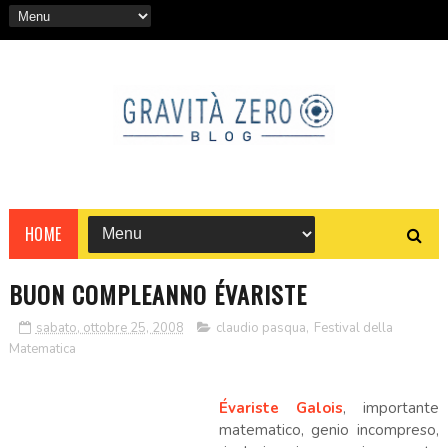
HOME
BUON COMPLEANNO ÉVARISTE
sabato, ottobre 25, 2008
claudio pasqua
,
Festival della
Matematica
Évariste Galois
, importante
matematico, genio incompreso,