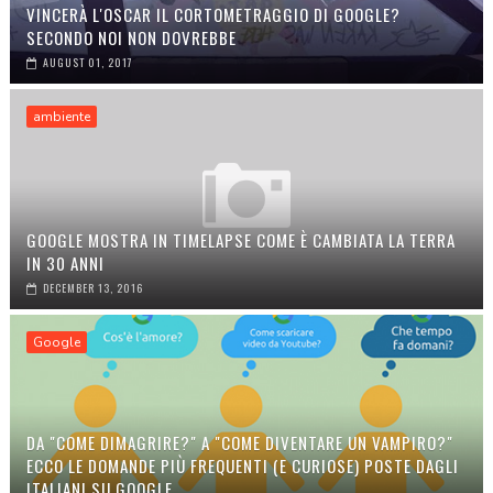
VINCERÀ L'OSCAR IL CORTOMETRAGGIO DI GOOGLE?
SECONDO NOI NON DOVREBBE
AUGUST 01, 2017
ambiente
GOOGLE MOSTRA IN TIMELAPSE COME È CAMBIATA LA TERRA
IN 30 ANNI
DECEMBER 13, 2016
Google
DA "COME DIMAGRIRE?" A "COME DIVENTARE UN VAMPIRO?"
ECCO LE DOMANDE PIÙ FREQUENTI (E CURIOSE) POSTE DAGLI
ITALIANI SU GOOGLE