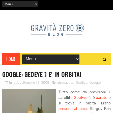
HOME
GOOGLE: GEOEYE 1 E' IN ORBITA!
lunedì, settembre 08, 2008
atronautica
,
GeoEye
,
Google
Tutto come da previsioni: il
satellite
GeoEye-1
è
partito
e
si trova in orbita. Erano
presenti al lancio
Sergey Brin