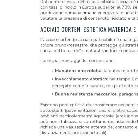
Dal punto di vista della sostenibilità, l’acciaio è r
con tassi di riciclo in Europa superiori al 70% se
produzione primaria rimane energivora e ad alta e
valutare la presenza di contenuto riciclato e la tra
ACCIAIO CORTEN: ESTETICA MATERICA 
L’acciaio corten (o acciaio patinabile) è una lega 
colore bruno-rossastro, che protegge gli strati i
suo aspetto “caldo” e naturale, in forte contrast
I principali vantaggi del corten sono:
Manutenzione ridotta
: la patina è prot
Invecchiamento estetico
: nel tempo il
percepito come “usurato”, ma piuttosto c
Buona resistenza meccanica
, paragonab
Esistono però criticità da considerare: nei primi m
sottostanti (pavimentazioni chiare, pietre, calces
ambienti particolarmente aggressivi (aree industr
può non stabilizzarsi correttamente, riducendo la 
richiede una valutazione attenta del contesto e 
distanziamenti, protezioni locali).