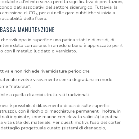
iciclabile all’infinito senza perdita significativa di prestazioni, 
condo dati associativi del settore siderurgico. Tuttavia, la 
missione di CO₂, per cui nelle gare pubbliche si inizia a 
cciabilità della filiera.
E BASSA MANUTENZIONE
che sviluppa in superficie una patina stabile di ossidi, di 
nterni dalla corrosione. In arredo urbano è apprezzato per il 
o con il metallo lucidato o verniciato.
ettiva e non richiede riverniciature periodiche.
 materiale evolve visivamente senza degradarsi in modo 
ome “naturale”.
ile a quella di acciai strutturali tradizionali.
esi è possibile il dilavamento di ossidi sulle superfici 
truzzo), con il rischio di macchiature permanenti. Inoltre, in 
iali inquinate, zone marine con elevata salinità) la patina 
vita utile del materiale. Per questi motivi, l’uso del corten 
dettaglio progettuale curato (sistemi di drenaggio, 