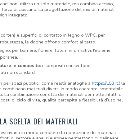
nei non utilizza un solo materiale, ma combina acciaio, 
i forza di ciascuno. La progettazione del mix di materiali 
sign integrato.
 corten) e superfici di contatto in legno o WPC, per 
 robustezza, le doghe offrono comfort al tatto.
 legno, per barriere, fioriere, totem informativi: l’insieme 
poranea.
lature in composito
: i compositi consentono 
mati non standard.
ri per spazi pubblici, come realtà analoghe a 
https://ll53.it/
, la 
che combinano materiali diversi in modo coerente, smontabile 
. La combinazione corretta dei materiali permette infatti di 
osti di ciclo di vita, qualità percepita e flessibilità d’uso nel 
LA SCELTA DEI MATERIALI
escrivano in modo completo la ripartizione dei materiali 
e fonti di settore e analisi europee permettono di delineare 