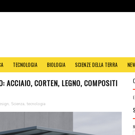
CA
TECNOLOGIA
BIOLOGIA
SCIENZE DELLA TERRA
NE
: ACCIAIO, CORTEN, LEGNO, COMPOSITI
E
design
,
Scienza
,
tecnologia