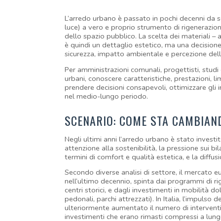
L’arredo urbano è passato in pochi decenni da se
luce) a vero e proprio strumento di rigenerazion
dello spazio pubblico. La scelta dei materiali – 
è quindi un dettaglio estetico, ma una decisione s
sicurezza, impatto ambientale e percezione della
Per amministrazioni comunali, progettisti, studi
urbani, conoscere caratteristiche, prestazioni, lim
prendere decisioni consapevoli, ottimizzare gli in
nel medio-lungo periodo.
SCENARIO: COME STA CAMBIAN
Negli ultimi anni l’arredo urbano è stato invest
attenzione alla sostenibilità, la pressione sui bil
termini di comfort e qualità estetica, e la diffusi
Secondo diverse analisi di settore, il mercato e
nell’ultimo decennio, spinta dai programmi di rig
centri storici, e dagli investimenti in mobilità do
pedonali, parchi attrezzati). In Italia, l’impulso 
ulteriormente aumentato il numero di interventi 
investimenti che erano rimasti compressi a lung