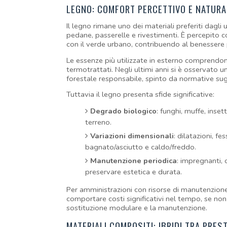
LEGNO: COMFORT PERCETTIVO E NATURA
Il legno rimane uno dei materiali preferiti dagli 
pedane, passerelle e rivestimenti. È percepito c
con il verde urbano, contribuendo al benessere p
Le essenze più utilizzate in esterno comprendono 
termotrattati. Negli ultimi anni si è osservato un
forestale responsabile, spinto da normative sugli
Tuttavia il legno presenta sfide significative:
Degrado biologico
: funghi, muffe, insett
terreno.
Variazioni dimensionali
: dilatazioni, fe
bagnato/asciutto e caldo/freddo.
Manutenzione periodica
: impregnanti, o
preservare estetica e durata.
Per amministrazioni con risorse di manutenzione l
comportare costi significativi nel tempo, se non
sostituzione modulare e la manutenzione.
MATERIALI COMPOSITI: IBRIDI TRA PREST