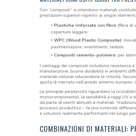
Con “compositi” si intendono materiali costituit
prestazioni superiori rispetto ai singoli elementi
Plastiche rinforzate con fibre
 (fibra di 
coperture leggere.
WPC (Wood Plastic Composite)
: misce
pavimentazioni, rivestimenti, sedute.
Compositi cemento-polimero
: per elem
I vantaggi dei compositi includono resistenza a u
manutenzione, buona durabilità in ambienti difficil
materiali naturali riducendone le criticità. Seco
quota di mercato nell’arredo esterno europeo, con
Le principali perplessità riguardano la riciclabil
monocomponente), la sensibilità a raggi UV e shoc
da parte di utenti abituati a materiali “tradizion
processo produttivo – fa una notevole differen
e soluzioni realmente performanti nel lungo per
COMBINAZIONI DI MATERIALI: P