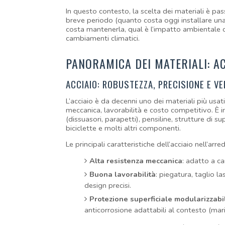
In questo contesto, la scelta dei materiali è p
breve periodo (quanto costa oggi installare una 
costa mantenerla, qual è l’impatto ambientale com
cambiamenti climatici.
PANORAMICA DEI MATERIALI: AC
ACCIAIO: ROBUSTEZZA, PRECISIONE E VE
L’acciaio è da decenni uno dei materiali più usat
meccanica, lavorabilità e costo competitivo. È i
(dissuasori, parapetti), pensiline, strutture di su
biciclette e molti altri componenti.
Le principali caratteristiche dell’acciaio nell’ar
Alta resistenza meccanica
: adatto a ca
Buona lavorabilità
: piegatura, taglio 
design precisi.
Protezione superficiale modularizzabi
anticorrosione adattabili al contesto (ma