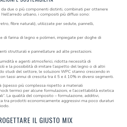
i da due o più componenti distinti, combinati per ottenere 
. Nell’arredo urbano, i compositi più diffusi sono:
vetro, fibre naturali), utilizzate per sedute, pannelli, 
le di farina di legno e polimeri, impiegate per doghe di 
enti strutturali e pannellature ad alte prestazioni.
midità e agenti atmosferici, ridotta necessità di 
i e la possibilità di imitare l’aspetto del legno o di altri 
ndo studi del settore, le soluzioni WPC stanno crescendo in 
 tassi annui di crescita tra il 5 e il 10% in diversi segmenti.
ità (spesso più complessa rispetto a materiali 
k termici per alcune formulazioni, e l’accettabilità estetica 
ali”. La qualità del composito – formulazione, additivi, 
za tra prodotti economicamente aggressivi ma poco duraturi 
iodo.
ROGETTARE IL GIUSTO MIX