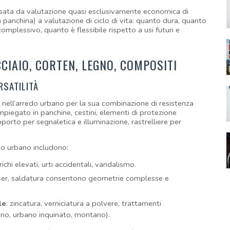
assata da valutazione quasi esclusivamente economica di 
panchina) a valutazione di ciclo di vita: quanto dura, quanto 
plessivo, quanto è flessibile rispetto a usi futuri e 
CIAIO, CORTEN, LEGNO, COMPOSITI
RSATILITÀ
i nell’arredo urbano per la sua combinazione di resistenza 
mpiegato in panchine, cestini, elementi di protezione 
pporto per segnaletica e illuminazione, rastrelliere per 
redo urbano includono:
richi elevati, urti accidentali, vandalismo.
laser, saldatura consentono geometrie complesse e 
le
: zincatura, verniciatura a polvere, trattamenti 
rino, urbano inquinato, montano).