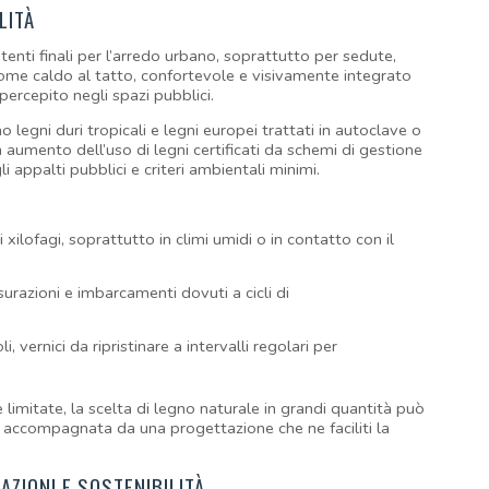
LITÀ
utenti finali per l’arredo urbano, soprattutto per sedute, 
ome caldo al tatto, confortevole e visivamente integrato 
ercepito negli spazi pubblici.
legni duri tropicali e legni europei trattati in autoclave o 
 aumento dell’uso di legni certificati da schemi di gestione 
 appalti pubblici e criteri ambientali minimi.
i xilofagi, soprattutto in climi umidi o in contatto con il 
ssurazioni e imbarcamenti dovuti a cicli di 
li, vernici da ripristinare a intervalli regolari per 
imitate, la scelta di legno naturale in grandi quantità può 
 accompagnata da una progettazione che ne faciliti la 
AZIONI E SOSTENIBILITÀ