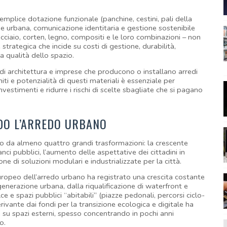
mplice dotazione funzionale (panchine, cestini, pali della 
e urbana, comunicazione identitaria e gestione sostenibile 
acciaio, corten, legno, compositi e le loro combinazioni – non 
trategica che incide su costi di gestione, durabilità, 
 qualità dello spazio.
 di architettura e imprese che producono o installano arredi 
iti e potenzialità di questi materiali è essenziale per 
vestimenti e ridurre i rischi di scelte sbagliate che si pagano 
DO L’ARREDO URBANO
ito da almeno quattro grandi trasformazioni: la crescente 
anci pubblici, l’aumento delle aspettative dei cittadini in 
one di soluzioni modulari e industrializzate per la città.
uropeo dell’arredo urbano ha registrato una crescita costante 
enerazione urbana, dalla riqualificazione di waterfront e 
lce e spazi pubblici “abitabili” (piazze pedonali, percorsi ciclo-
derivante dai fondi per la transizione ecologica e digitale ha 
su spazi esterni, spesso concentrando in pochi anni 
o.