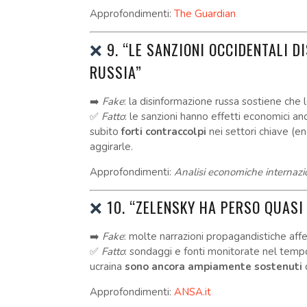
Approfondimenti:
The Guardian
❌
9. “LE SANZIONI OCCIDENTALI 
RUSSIA”
➡️
Fake
: la disinformazione russa sostiene che l
✅
Fatto
: le sanzioni hanno effetti economici a
subito
forti contraccolpi
nei settori chiave (en
aggirarle.
Approfondimenti:
Analisi economiche internazi
❌
10. “ZELENSKY HA PERSO QUASI
➡️
Fake
: molte narrazioni propagandistiche aff
✅
Fatto
: sondaggi e fonti monitorate nel temp
ucraina
sono ancora ampiamente sostenuti
d
Approfondimenti:
ANSA.it