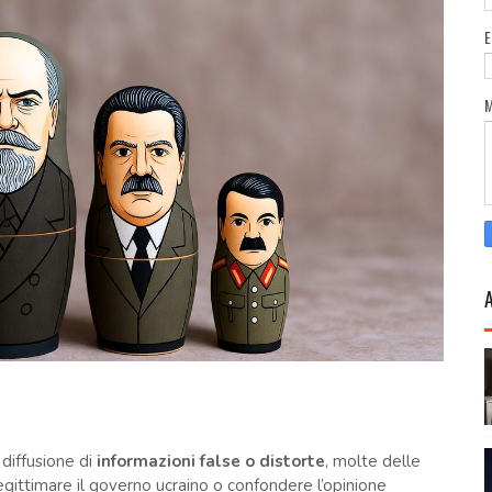
diffusione di
informazioni false o distorte
, molte delle
elegittimare il governo ucraino o confondere l’opinione