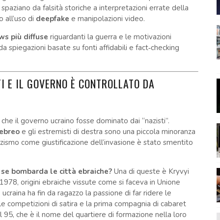
 spaziano da falsità storiche a interpretazioni errate della
o all’uso di
deepfake
e manipolazioni video.
ws più diffuse
riguardanti la guerra e le motivazioni
a spiegazioni basate su fonti affidabili e fact‑checking
STI E IL GOVERNO È CONTROLLATO DA
 che il governo ucraino fosse dominato dai “nazisti”.
ebreo
e gli estremisti di destra sono una piccola minoranza
 nazismo come giustificazione dell’invasione è stato smentito
 se bombarda le città ebraiche?
Una di queste è Kryvyi
 1978, origini ebraiche vissute come si faceva in Unione
 ucraina ha fin da ragazzo la passione di far ridere le
le competizioni di satira e la prima compagnia di cabaret
 95, che è il nome del quartiere di formazione nella loro