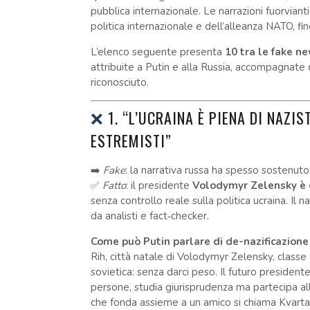
pubblica internazionale. Le narrazioni fuorvianti
politica internazionale e dell’alleanza NATO, fin
L’elenco seguente presenta
10 tra le fake ne
attribuite a Putin e alla Russia, accompagnate d
riconosciuto.
❌
1. “L’UCRAINA È PIENA DI NAZI
ESTREMISTI”
➡️
Fake
: la narrativa russa ha spesso sostenuto
✅
Fatto
: il presidente
Volodymyr Zelensky è 
senza controllo reale sulla politica ucraina. Il
da analisti e fact‑checker.
Come può Putin parlare di de-nazificazione
Rih, città natale di Volodymyr Zelensky, classe
sovietica: senza darci peso. Il futuro presidente
persone, studia giurisprudenza ma partecipa al
che fonda assieme a un amico si chiama Kvartal