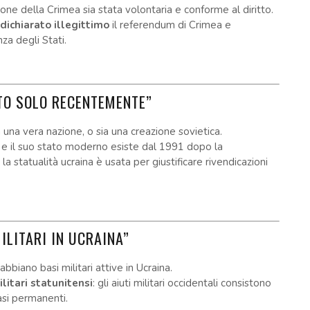
ione della Crimea sia stata volontaria e conforme al diritto.
ichiarato illegittimo
il referendum di Crimea e
za degli Stati.
ATO SOLO RECENTEMENTE”
a una vera nazione, o sia una creazione sovietica.
e, e il suo stato moderno esiste dal 1991 dopo la
a statualità ucraina è usata per giustificare rivendicazioni
ILITARI IN UCRAINA”
abbiano basi militari attive in Ucraina.
litari statunitensi
: gli aiuti militari occidentali consistono
asi permanenti.