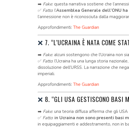
➡️
Fake
: questa narrativa sostiene che l’anness
✅
Fatto
: l’
Assemblea Generale dell’ONU ha d
l’annessione non è riconosciuta dalla maggioran
Approfondimenti:
The Guardian
❌
7. “L’UCRAINA È NATA COME ST
➡️
Fake
: alcuni sostengono che l’Ucraina non si
✅
Fatto
: l’Ucraina ha una lunga storia nazional
dissoluzione dell’URSS. La narrazione che nega l
imperiali.
Approfondimenti:
The Guardian
❌
8. “GLI USA GESTISCONO BASI M
➡️
Fake
: una teoria diffusa afferma che gli USA 
✅
Fatto
:
in Ucraina non sono presenti basi mi
in equipaggiamenti e addestramento, non in b