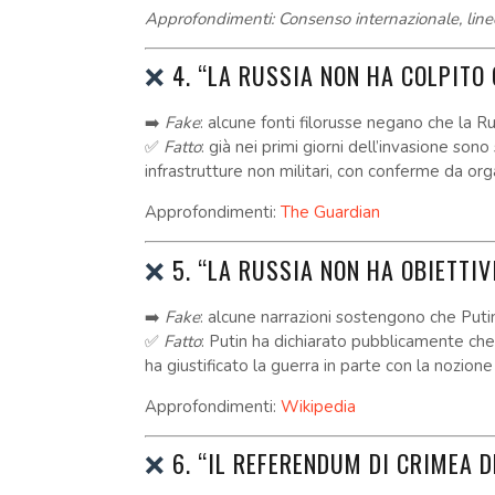
Approfondimenti: Consenso internazionale, lin
❌
4. “LA RUSSIA NON HA COLPITO 
➡️
Fake
: alcune fonti filorusse negano che la Russ
✅
Fatto
: già nei primi giorni dell’invasione sono
infrastrutture non militari, con conferme da org
Approfondimenti:
The Guardian
❌
5. “LA RUSSIA NON HA OBIETTIV
➡️
Fake
: alcune narrazioni sostengono che Puti
✅
Fatto
: Putin ha dichiarato pubblicamente che 
ha giustificato la guerra in parte con la nozione
Approfondimenti:
Wikipedia
❌
6. “IL REFERENDUM DI CRIMEA D