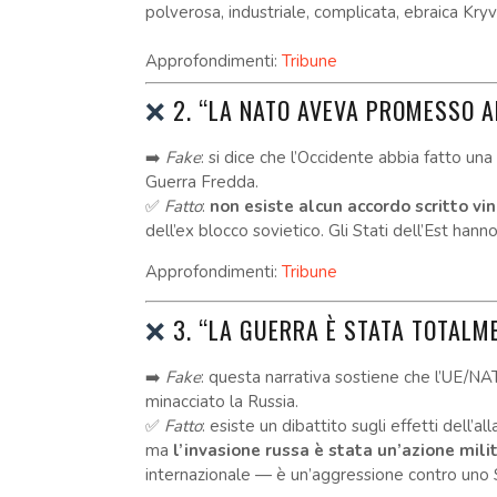
polverosa, industriale, complicata, ebraica Kryv
Approfondimenti:
Tribune
❌
2. “LA NATO AVEVA PROMESSO A
➡️
Fake
: si dice che l’Occidente abbia fatto u
Guerra Fredda.
✅
Fatto
:
non esiste alcun accordo scritto vi
dell’ex blocco sovietico. Gli Stati dell’Est hann
Approfondimenti:
Tribune
❌
3. “LA GUERRA È STATA TOTALM
➡️
Fake
: questa narrativa sostiene che l’UE/N
minacciato la Russia.
✅
Fatto
: esiste un dibattito sugli effetti dell
ma
l’invasione russa è stata un’azione mili
internazionale — è un’aggressione contro uno