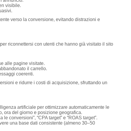
 l’annuncio.
n visibile.
uasivi.
ente verso la conversione, evitando distrazioni e
r riconnettersi con utenti che hanno già visitato il sito
e alle pagine visitate.
bbandonato il carrello.
ssaggi coerenti.
sioni e ridurre i costi di acquisizione, sfruttando un
elligenza artificiale per ottimizzare automaticamente le
o, ora del giorno e posizione geografica.
 le conversioni”, “CPA target” e “ROAS target”.
e avere una base dati consistente (almeno 30–50