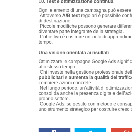
10. Test e ottimizzazione continua
Ogni elemento di una campagna può essere m
Attraverso
A/B test
regolari è possibile confr
di destinazione.
Piccole modifiche possono generare differenze 
diventare parte integrante della strategia.
L’obiettivo è costruire un ciclo di apprendim
tempo.
Una visione orientata ai risultati
Ottimizzare le campagne Google Ads significa 
allo stesso tempo.
Chi investe nella gestione professionale de
pubblicitari
e
aumenta la qualità del traffic
compiere azioni concrete.
Nel lungo periodo, un’attività di ottimizzazi
consolida anche la presenza digitale dell’azi
proprio settore.
Google Ads, se gestito con metodo e consape
uno strumento strategico per costruire cresci