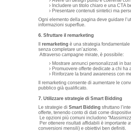
Avere un design pulito e coerente con
Includere un titolo chiaro e una CTA be
Presentare contenuti sintetici ma pers
Ogni elemento della pagina deve guidare l’ut
informazioni superflue.
6. Sfruttare il remarketing
Il
remarketing
è una strategia fondamentale pe
senza completare un’azione.
Attraverso campagne mirate, è possibile:
Mostrare annunci personalizzati in bas
Promuovere offerte dedicate a chi ha a
Rinforzare la brand awareness con me
Il remarketing consente di aumentare le conver
pubblico già qualificato.
7. Utilizzare strategie di Smart Bidding
Le strategie di
Smart Bidding
sfruttano l’int
offerte, tenendo conto di dati come dispositiv
Le opzioni più comuni includono “Massimizza
Per ottenere risultati affidabili è important
conversioni mensili) e obiettivi ben definiti.