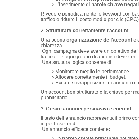
L’inserimento di
parole chiave negat
Rivedere periodicamente le keyword con bass
traffico e ridurre il costo medio per clic (CPC)
2. Strutturare correttamente l’account
Una buona
organizzazione dell’account
è e
chiarezza.
Ogni campagna deve avere un obiettivo defini
traffico – e ogni gruppo di annunci deve conc
Una struttura logica consente di:
Monitorare meglio le performance.
Allocare correttamente il budget.
Evitare sovrapposizioni di annunci o p
Un account ben strutturato è la chiave per ma
pubblicitaria.
3. Creare annunci persuasivi e coerenti
Il testo dell’annuncio rappresenta il primo co
in pochi secondi.
Un annuncio efficace contiene:
La
parola chiave principale
nel titolo