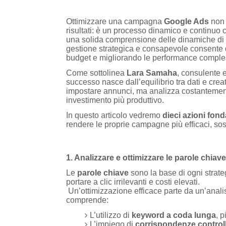
Ottimizzare una campagna
Google Ads
non 
risultati: è un processo dinamico e continuo
una solida comprensione delle dinamiche di 
gestione strategica e consapevole consente di t
budget e migliorando le performance comple
Come sottolinea
Lara Samaha
, consulente 
successo nasce dall’equilibrio tra dati e creati
impostare annunci, ma analizza costantemente
investimento più produttivo.
In questo articolo vedremo
dieci azioni fon
rendere le proprie campagne più efficaci, sos
1. Analizzare e ottimizzare le parole chiave
Le
parole chiave
sono la base di ogni strat
portare a clic irrilevanti e costi elevati.
Un’ottimizzazione efficace parte da un’anali
comprende:
L’utilizzo di
keyword a coda lunga
, p
L’impiego di
corrispondenze control