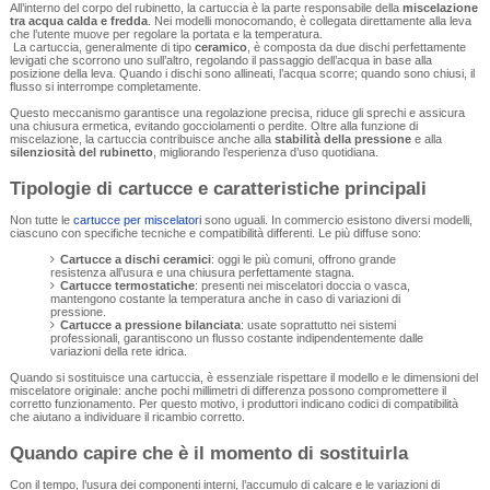
All’interno del corpo del rubinetto, la cartuccia è la parte responsabile della
miscelazione
tra acqua calda e fredda
. Nei modelli monocomando, è collegata direttamente alla leva
che l’utente muove per regolare la portata e la temperatura.
La cartuccia, generalmente di tipo
ceramico
, è composta da due dischi perfettamente
levigati che scorrono uno sull’altro, regolando il passaggio dell’acqua in base alla
posizione della leva. Quando i dischi sono allineati, l’acqua scorre; quando sono chiusi, il
flusso si interrompe completamente.
Questo meccanismo garantisce una regolazione precisa, riduce gli sprechi e assicura
una chiusura ermetica, evitando gocciolamenti o perdite. Oltre alla funzione di
miscelazione, la cartuccia contribuisce anche alla
stabilità della pressione
e alla
silenziosità del rubinetto
, migliorando l’esperienza d’uso quotidiana.
Tipologie di cartucce e caratteristiche principali
Non tutte le
cartucce per miscelatori
sono uguali. In commercio esistono diversi modelli,
ciascuno con specifiche tecniche e compatibilità differenti. Le più diffuse sono:
Cartucce a dischi ceramici
: oggi le più comuni, offrono grande
resistenza all’usura e una chiusura perfettamente stagna.
Cartucce termostatiche
: presenti nei miscelatori doccia o vasca,
mantengono costante la temperatura anche in caso di variazioni di
pressione.
Cartucce a pressione bilanciata
: usate soprattutto nei sistemi
professionali, garantiscono un flusso costante indipendentemente dalle
variazioni della rete idrica.
Quando si sostituisce una cartuccia, è essenziale rispettare il modello e le dimensioni del
miscelatore originale: anche pochi millimetri di differenza possono compromettere il
corretto funzionamento. Per questo motivo, i produttori indicano codici di compatibilità
che aiutano a individuare il ricambio corretto.
Quando capire che è il momento di sostituirla
Con il tempo, l’usura dei componenti interni, l’accumulo di calcare e le variazioni di