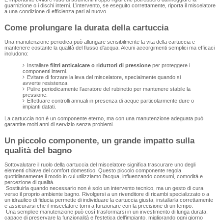
guarnizione o i dischi interni. L’intervento, se eseguito correttamente, riporta il miscelatore
a una condizione di efficienza pari al nuovo.
Come prolungare la durata della cartuccia
Una manutenzione periodica può allungare sensibilmente la vita della cartuccia e
mantenere costante la qualità del flusso d’acqua. Alcuni accorgimenti semplici ma efficaci
includono:
Installare
filtri anticalcare o riduttori di pressione
per proteggere i
componenti interni.
Evitare di forzare la leva del miscelatore, specialmente quando si
avverte resistenza.
Pulire periodicamente l’aeratore del rubinetto per mantenere stabile la
pressione.
Effettuare controlli annuali in presenza di acque particolarmente dure o
impianti datati.
La cartuccia non è un componente eterno, ma con una manutenzione adeguata può
garantire molti anni di servizio senza problemi.
Un piccolo componente, un grande impatto sulla
qualità del bagno
Sottovalutare il ruolo della cartuccia del miscelatore significa trascurare uno degli
elementi chiave del comfort domestico. Questo piccolo componente regola
quotidianamente il modo in cui utilizziamo l’acqua, influenzando consumi, comodità e
percezione di qualità.
Sostituirla quando necessario non è solo un intervento tecnico, ma un gesto di cura
verso il proprio ambiente bagno. Rivolgersi a un rivenditore di ricambi specializzato o a
un idraulico di fiducia permette di individuare la cartuccia giusta, installarla correttamente
e assicurarsi che il miscelatore torni a funzionare con la precisione di un tempo.
Una semplice manutenzione può così trasformarsi in un investimento di lunga durata,
capace di preservare la funzionalità e l’estetica dell’impianto, migliorando ogni giorno