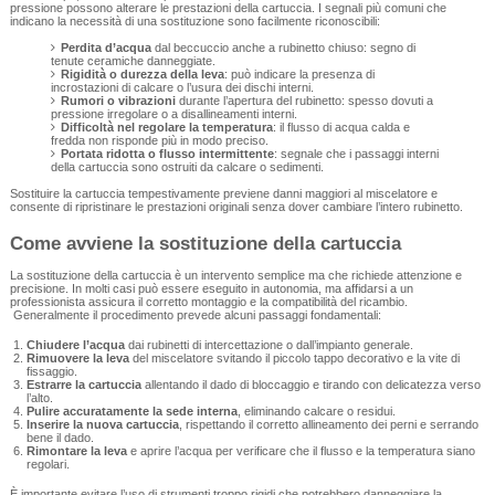
pressione possono alterare le prestazioni della cartuccia. I segnali più comuni che
indicano la necessità di una sostituzione sono facilmente riconoscibili:
Perdita d’acqua
dal beccuccio anche a rubinetto chiuso: segno di
tenute ceramiche danneggiate.
Rigidità o durezza della leva
: può indicare la presenza di
incrostazioni di calcare o l’usura dei dischi interni.
Rumori o vibrazioni
durante l’apertura del rubinetto: spesso dovuti a
pressione irregolare o a disallineamenti interni.
Difficoltà nel regolare la temperatura
: il flusso di acqua calda e
fredda non risponde più in modo preciso.
Portata ridotta o flusso intermittente
: segnale che i passaggi interni
della cartuccia sono ostruiti da calcare o sedimenti.
Sostituire la cartuccia tempestivamente previene danni maggiori al miscelatore e
consente di ripristinare le prestazioni originali senza dover cambiare l’intero rubinetto.
Come avviene la sostituzione della cartuccia
La sostituzione della cartuccia è un intervento semplice ma che richiede attenzione e
precisione. In molti casi può essere eseguito in autonomia, ma affidarsi a un
professionista assicura il corretto montaggio e la compatibilità del ricambio.
Generalmente il procedimento prevede alcuni passaggi fondamentali:
Chiudere l’acqua
dai rubinetti di intercettazione o dall’impianto generale.
Rimuovere la leva
del miscelatore svitando il piccolo tappo decorativo e la vite di
fissaggio.
Estrarre la cartuccia
allentando il dado di bloccaggio e tirando con delicatezza verso
l’alto.
Pulire accuratamente la sede interna
, eliminando calcare o residui.
Inserire la nuova cartuccia
, rispettando il corretto allineamento dei perni e serrando
bene il dado.
Rimontare la leva
e aprire l’acqua per verificare che il flusso e la temperatura siano
regolari.
È importante evitare l’uso di strumenti troppo rigidi che potrebbero danneggiare la