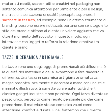
materiali nobili, sostenibili o creativi
nel packaging non
soltanto comunica attenzione per l’ambiente o per il design,
ma crea una sensazione di qualità percepita superiore. I
sacchetti in tessuto
, ad esempio, sono un ottimo strumento di
branding: possono essere riutilizzati, portano con sé il logo e lo
stile del brand e offrono al cliente un valore aggiunto che va
oltre il momento dell’acquisto. In questo modo, ogni
interazione con l’oggetto rafforza la relazione emotiva tra
cliente e brand.
TAZZE IN CERAMICA ARTIGIANALE
Le tazze sono uno degli oggetti promozionali più diffusi, ma è
la qualità del materiale e della lavorazione a fare davvero la
differenza. Una tazza in
ceramica artigianale smaltata
,
magari prodotta localmente e decorata a mano con uno stile
minimal o illustrativo, trasmette cura e autenticità che il
classico gadget industriale non possiede. Ogni tazza diventa un
pezzo unico, percepito come regalo personale più che come
promozione. Il materiale stesso comunica valori come
attenzione, comfort e durata. E nel frattempo che il cliente