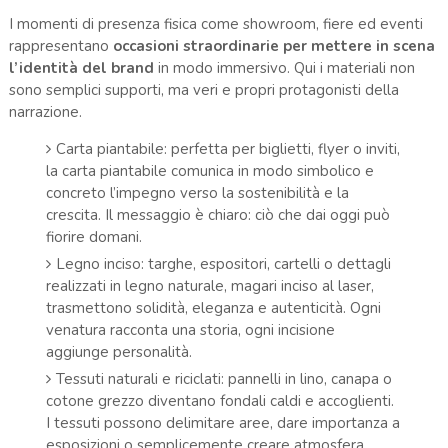
I momenti di presenza fisica come showroom, fiere ed eventi
rappresentano
occasioni straordinarie per mettere in scena
l’identità del brand
in modo immersivo. Qui i materiali non
sono semplici supporti, ma veri e propri protagonisti della
narrazione.
Carta piantabile: perfetta per biglietti, flyer o inviti,
la carta piantabile comunica in modo simbolico e
concreto l’impegno verso la sostenibilità e la
crescita. Il messaggio è chiaro: ciò che dai oggi può
fiorire domani.
Legno inciso: targhe, espositori, cartelli o dettagli
realizzati in legno naturale, magari inciso al laser,
trasmettono solidità, eleganza e autenticità. Ogni
venatura racconta una storia, ogni incisione
aggiunge personalità.
Tessuti naturali e riciclati: pannelli in lino, canapa o
cotone grezzo diventano fondali caldi e accoglienti.
I tessuti possono delimitare aree, dare importanza a
esposizioni o semplicemente creare atmosfera,