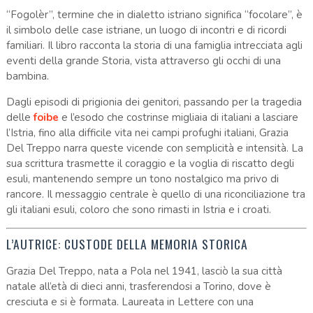
“Fogolèr”, termine che in dialetto istriano significa “focolare”, è
il simbolo delle case istriane, un luogo di incontri e di ricordi
familiari. Il libro racconta la storia di una famiglia intrecciata agli
eventi della grande Storia, vista attraverso gli occhi di una
bambina.
Dagli episodi di prigionia dei genitori, passando per la tragedia
delle
foibe
e l’esodo che costrinse migliaia di italiani a lasciare
l’Istria, fino alla difficile vita nei campi profughi italiani, Grazia
Del Treppo narra queste vicende con semplicità e intensità. La
sua scrittura trasmette il coraggio e la voglia di riscatto degli
esuli, mantenendo sempre un tono nostalgico ma privo di
rancore. Il messaggio centrale è quello di una riconciliazione tra
gli italiani esuli, coloro che sono rimasti in Istria e i croati.
L’AUTRICE: CUSTODE DELLA MEMORIA STORICA
Grazia Del Treppo, nata a Pola nel 1941, lasciò la sua città
natale all’età di dieci anni, trasferendosi a Torino, dove è
cresciuta e si è formata. Laureata in Lettere con una