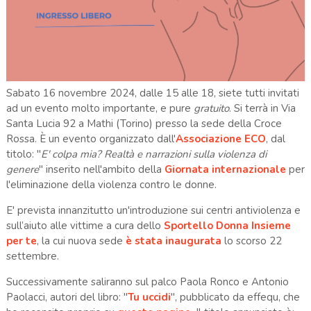
Sabato 16 novembre 2024, dalle 15 alle 18, siete tutti invitati
ad un evento molto importante, e pure
gratuito
. Si terrà in Via
Santa Lucia 92 a Mathi (Torino) presso la sede della Croce
Rossa. È un evento organizzato dall'
Associazione ECO
, dal
titolo: "
E' colpa mia? Realtà e narrazioni sulla violenza di
genere
" inserito nell'ambito della
Giornata internazionale
per
l'eliminazione della violenza contro le donne.
E' prevista innanzitutto un'introduzione sui centri antiviolenza e
sull’aiuto alle vittime a cura dello
Sportello Donna Insieme
per te
, la cui nuova sede
è stata inaugurata
lo scorso 22
settembre.
Successivamente saliranno sul palco Paola Ronco e Antonio
Paolacci, autori del libro: "
Tu uccidi
", pubblicato da effequ, che