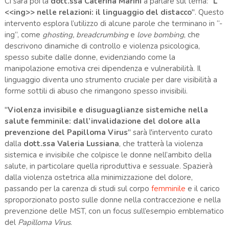
Ci sarà poi la
dott.ssa Caterina Marini
a parlare sul tema: "
L’
<<ing>> nelle relazioni: il linguaggio del distacco
". Questo
intervento esplora l’utilizzo di alcune parole che terminano in “-
ing”, come
ghosting, breadcrumbing
e
love bombing
, che
descrivono dinamiche di controllo e violenza psicologica,
spesso subite dalle donne, evidenziando come la
manipolazione emotiva crei dipendenza e vulnerabilità. Il
linguaggio diventa uno strumento cruciale per dare visibilità a
forme sottili di abuso che rimangono spesso invisibili.
"
Violenza invisibile e disuguaglianze sistemiche nella
salute femminile: dall’invalidazione del dolore alla
prevenzione del Papilloma Virus
" sarà l'intervento curato
dalla
dott.ssa Valeria Lussiana
, che tratterà la violenza
sistemica e invisibile che colpisce le donne nell’ambito della
salute, in particolare quella riproduttiva e sessuale. Spazierà
dalla violenza ostetrica alla minimizzazione del dolore,
passando per la carenza di studi sul corpo
femminile
e il carico
sproporzionato posto sulle donne nella contraccezione e nella
prevenzione delle MST, con un focus sull’esempio emblematico
del
Papilloma Virus
.