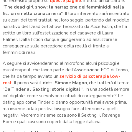
ho recensito proprio su
queste pagine
. Il titolo annunciato è:
"
The dead girl show: la narrazione dei femminicidi nella
fiction e nella cronaca nera
". Il loro intervento sarà incentrato
su alcuni dei temi trattati nel loro saggio, partendo dal modello
narrativo del Dead Girl Show, teorizzato da Alice Bolin, che ha
scritto un libro sull'estetizzazione del cadavere di Laura
Palmer. Dalla fiction dunque giungeranno ad analizzare le
conseguenze sulla percezione della realtà di fronte ai
femminicidi reali.
A seguire si avvicenderanno al microfono alcuni psicologi e
psicoterapeuti che fanno parte dell'Associazione ECO di Torino,
che ha da tempo avviato un
servizio di psicoterapia low-
cost
. Il primo sarà il
dott. Simone Magno
, che tratterà il tema:
"
Da Tinder al Sexting: storie digitali
". In una società sempre
più digitale, come si evolvono i rituali di corteggiamento? Le
dating app come Tinder ci danno opportunità mai avute prima,
ma insieme ai lati positivi, bisogna fare attenzione a quelli
negativi. Vedremo insieme cosa sono il Sexting, il Revenge
Porn e quali casi sono coperti dalla legge italiana.