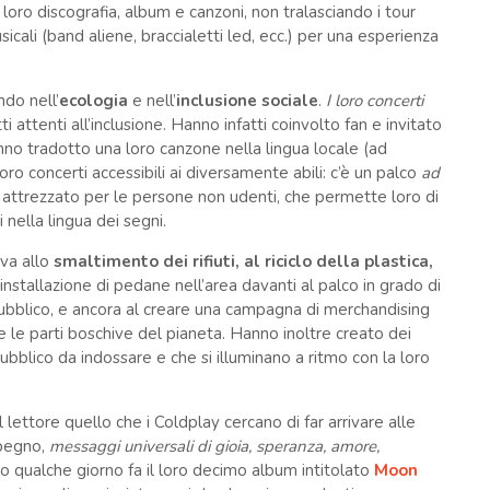
la loro discografia, album e canzoni, non tralasciando i tour
icali (band aliene, braccialetti led, ecc.) per una esperienza
ndo nell’
ecologia
e nell’
inclusione sociale
.
I loro concerti
ti attenti all’inclusione. Hanno infatti coinvolto fan e invitato
hanno tradotto una loro canzone nella lingua locale (ad
ro concerti accessibili ai diversamente abili: c’è un palco
ad
co attrezzato per le persone non udenti, che permette loro di
 nella lingua dei segni.
 va allo
smaltimento dei rifiuti, al riciclo della plastica,
 installazione di pedane nell’area davanti al palco in grado di
ubblico, e ancora al creare una campagna di merchandising
ire le parti boschive del pianeta. Hanno inoltre creato dei
 pubblico da indossare e che si illuminano a ritmo con la loro
e al lettore quello che i Coldplay cercano di far arrivare alle
mpegno,
messaggi universali di gioia, speranza, amore,
ito qualche giorno fa il loro decimo album intitolato
Moon