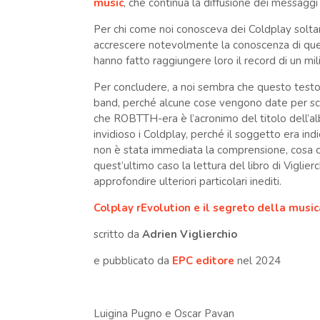
music
, che continua la diffusione dei messaggi
Per chi come noi conosceva dei Coldplay soltan
accrescere notevolmente la conoscenza di ques
hanno fatto raggiungere loro il record di un mili
Per concludere, a noi sembra che questo testo 
band, perché alcune cose vengono date per sco
che ROBTTH-era è l’acronimo del titolo dell’al
invidioso i Coldplay, perché il soggetto era in
non è stata immediata la comprensione, cosa ch
quest’ultimo caso la lettura del libro di Vigl
approfondire ulteriori particolari inediti.
Colplay rEvolution e il segreto della musi
scritto da
Adrien Viglierchio
e pubblicato da
EPC editore
nel 2024
Luigina Pugno e Oscar Pavan