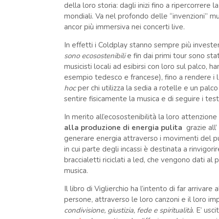
della loro storia: dagli inizi fino a ripercorrere 
mondiali. Va nel profondo delle “invenzioni” mus
ancor più immersiva nei concerti live.
In effetti i Coldplay stanno sempre più investe
sono ecosostenibili
e fin dai primi tour sono stat
musicisti locali ad esibirsi con loro sul palco, 
esempio tedesco e francese), fino a rendere i lo
hoc
per chi utilizza la sedia a rotelle e un pal
sentire fisicamente la musica e di seguire i testi
In merito all’ecosostenibilità la loro attenzione
alla produzione di energia pulita
grazie all’
generare energia attraverso i movimenti del p
in cui parte degli incassi è destinata a rinvigor
braccialetti riciclati a led, che vengono dati al
musica.
Il libro di Viglierchio ha l’intento di far arrivar
persone, attraverso le loro canzoni e il loro i
condivisione, giustizia, fede e spiritualità
. E’ usc