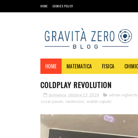
HOME
COOKIES POLICY
HOME
MATEMATICA
FISICA
CHIMI
COLDPLAY REVOLUTION
domenica, ottobre 13, 2024
adrien viglierch
oscar pavan
,
recensioni
,
walter caputo