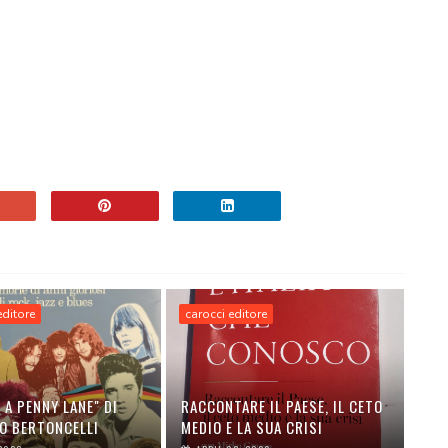
 editore
carocci editore
 A PENNY LANE" DI
RACCONTARE IL PAESE, IL CETO
O BERTONCELLI
MEDIO E LA SUA CRISI