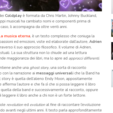
 dei
Coldplay
è formata da Chris Martin, Johnny Buckland,
ppi musicali ha cambiato nomi e componenti prima di
o caso, li accompagna da oltre venti anni.
lla musica eterna
, è un testo complesso che coniuga la
 passioni ed emozioni, viste ed elaborate dall’autore,
Adrien
raverso il suo approccio filosofico. Il volume di Adrien,
estuali. La sua struttura non lo chiude ad una lettura
rande maggioranza dei libri, ma lo apre ad
approcci differenti
.
contiene anche una
ghost story
, una sorta di racconto
o con la narrazione ai
messaggi universali
che la Band ha
host story è quella dell’alieno Endy Moon, appositamente
 afferma l’autore e che fa sì che si possa leggere il libro
 quella della band e successivamente al racconto, oppure
i leggere il libro anche a chi non è un forte lettore.
role
revolution
ed
evolution
al fine di raccontare l’evoluzione
do avanti negli ultimi anni. Il testo parla approfonditamente