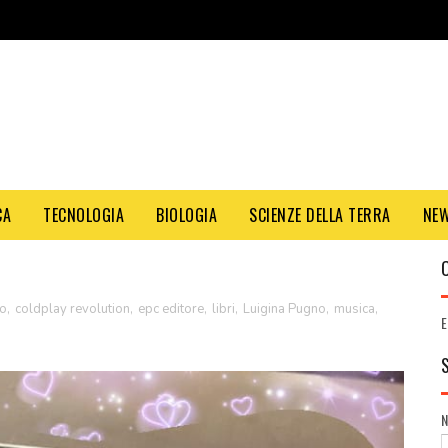
CA
TECNOLOGIA
BIOLOGIA
SCIENZE DELLA TERRA
NE
io
,
coldplay revolution
,
epc editore
,
libri
,
Luigina Pugno
,
musica
,
E