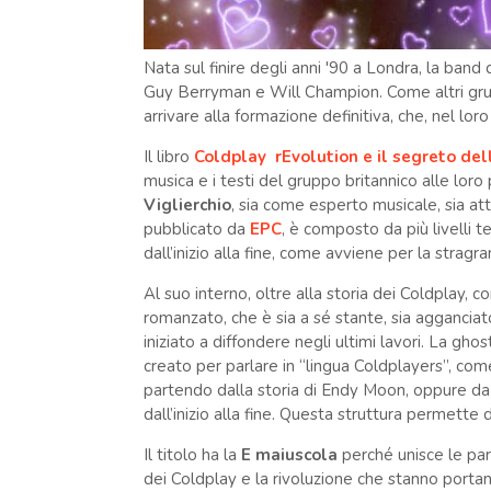
Nata sul finire degli anni '90 a Londra, la band
Guy Berryman e Will Champion. Come altri gru
arrivare alla formazione definitiva, che, nel lor
Il libro
Coldplay rEvolution
e il segreto de
musica e i testi del gruppo britannico alle loro
Viglierchio
, sia come esperto musicale, sia att
pubblicato da
EPC
, è composto da più livelli t
dall’inizio alla fine, come avviene per la strag
Al suo interno, oltre alla storia dei Coldplay, 
romanzato, che è sia a sé stante, sia agganciat
iniziato a diffondere negli ultimi lavori. La g
creato per parlare in “lingua Coldplayers”, come
partendo dalla storia di Endy Moon, oppure da
dall’inizio alla fine. Questa struttura permette d
Il titolo ha la
E maiuscola
perché unisce le pa
dei Coldplay e la rivoluzione che stanno portan