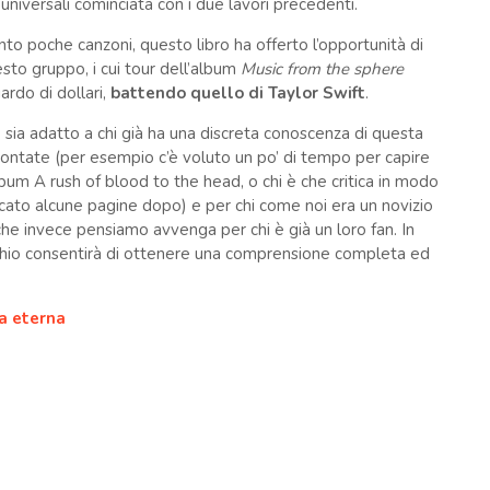
 universali cominciata con i due lavori precedenti.
to poche canzoni, questo libro ha offerto l’opportunità di
to gruppo, i cui tour dell’album
Music from the sphere
ardo di dollari,
battendo quello di Taylor Swift
.
sia adatto a chi già ha una discreta conoscenza di questa
ntate (per esempio c’è voluto un po’ di tempo per capire
bum A rush of blood to the head, o chi è che critica in modo
dicato alcune pagine dopo) e per chi come noi era un novizio
e invece pensiamo avvenga per chi è già un loro fan. In
ierchio consentirà di ottenere una comprensione completa ed
ca eterna