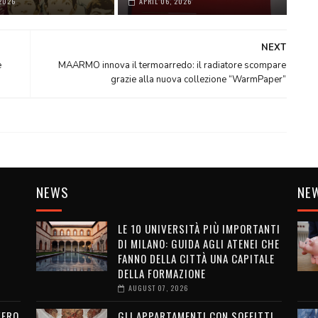
2026
APRIL 06, 2026
NEXT
e
MAARMO innova il termoarredo: il radiatore scompare
grazie alla nuova collezione “WarmPaper”
NEWS
NE
LE 10 UNIVERSITÀ PIÙ IMPORTANTI
DI MILANO: GUIDA AGLI ATENEI CHE
FANNO DELLA CITTÀ UNA CAPITALE
DELLA FORMAZIONE
AUGUST 07, 2026
VERO
GLI APPARTAMENTI CON SOFFITTI