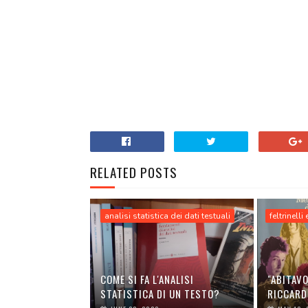
RELATED POSTS
analisi statistica dei dati testuali
feltrinelli
COME SI FA L'ANALISI
"ABITAVO
STATISTICA DI UN TESTO?
RICCARD