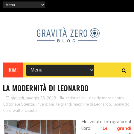
HOME
LA MODERNITÀ DI LEONARDO
giovedì, maggio 23, 2019
christian hill
,
davide morosinotto
,
Editoriale Scienza
,
invenzioni
,
le grandi macchine di Leonardo
,
leonardo
,
libri
,
walter caputo
Ho voluto fotografare il
libro: "
Le grandi