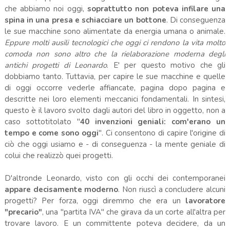
che abbiamo noi oggi,
soprattutto non poteva infilare una
spina in una presa e schiacciare un bottone
. Di conseguenza
le sue macchine sono alimentate da energia umana o animale.
Eppure molti ausili tecnologici che oggi ci rendono la vita molto
comoda non sono altro che la rielaborazione moderna degli
antichi progetti di Leonardo
. E' per questo motivo che gli
dobbiamo tanto. Tuttavia, per capire le sue macchine e quelle
di oggi occorre vederle affiancate, pagina dopo pagina e
descritte nei loro elementi meccanici fondamentali. In sintesi,
questo è il lavoro svolto dagli autori del libro in oggetto, non a
caso sottotitolato "
40 invenzioni geniali: com'erano un
tempo e come sono oggi
". Ci consentono di capire l'origine di
ciò che oggi usiamo e - di conseguenza - la mente geniale di
colui che realizzò quei progetti.
D'altronde Leonardo, visto con gli occhi dei contemporanei
appare decisamente moderno
. Non riuscì a concludere alcuni
progetti? Per forza, oggi diremmo che era un
lavoratore
"precario"
, una "partita IVA" che girava da un corte all'altra per
trovare lavoro. E un committente poteva decidere, da un