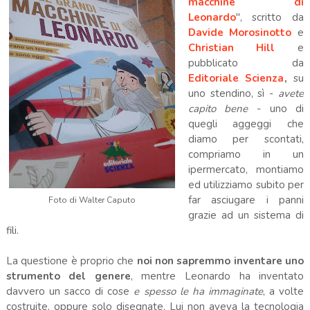
macchine di
Leonardo
", scritto da
Davide Morosinotto
e
Christian Hill
e
pubblicato da
Editoriale Scienza
,
su
uno stendino, sì -
avete
capito bene
- uno di
quegli aggeggi che
diamo per scontati,
compriamo in un
ipermercato, montiamo
ed utilizziamo subito per
far asciugare i panni
Foto di Walter Caputo
grazie ad un sistema di
fili.
La questione è proprio che
noi non sapremmo inventare uno
strumento del genere
, mentre Leonardo ha inventato
davvero un sacco di cose
e spesso le ha immaginate
, a volte
costruite, oppure solo disegnate. Lui non aveva la tecnologia