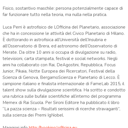
Fisico, sostantivo maschile: persona potenzialmente capace di
far funzionare tutto nella teoria, ma nulla nella pratica.
Luca Perri è astrofisico de LOfficina del Planetario, associazione
che ha in concessione le attività del Civico Planetario di Milano.
È dottorando in astrofisica all’Università dell’Insubria e
all’Osservatorio di Brera, ed astronomo dell’Osservatorio di
Merate. Da oltre 10 anni si occupa di divulgazione su radio,
televisioni, carta stampata, festival e social networks. Negli
anni ha collaborato con Rai, DeAgostini, Repubblica, Focus
Junior, Pikaia, Notte Europea dei Ricercatori, Festival della
Scienza di Genova, BergamoScienza e Planetario di Lecco. È
campione italiano e finalista internazionale di FameLab 2015, il
talent show sulla divulgazione scientifica. Ha scritto e condotto
una rubrica sulle bufale scientifiche all’interno del programma
Memex di Rai Scuola. Per Sironi Editore ha pubblicato il libro
“La pazza scienza – Risultati serissimi di ricerche stravaganti”,
sulla scienza dei Premi IgNobel.
Maggiori info
http://booking.lofficina.eu