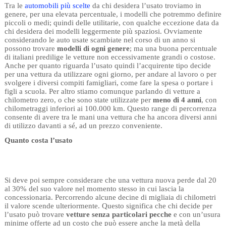
Tra le
automobili più scelte
da chi desidera l’usato troviamo in
genere, per una elevata percentuale, i modelli che potremmo definire
piccoli o medi; quindi delle utilitarie, con qualche eccezione data da
chi desidera dei modelli leggermente più spaziosi. Ovviamente
considerando le auto usate scambiate nel corso di un anno si
possono trovare
modelli di ogni genere
; ma una buona percentuale
di italiani predilige le vetture non eccessivamente grandi o costose.
Anche per quanto riguarda l’usato quindi l’acquirente tipo decide
per una vettura da utilizzare ogni giorno, per andare al lavoro o per
svolgere i diversi compiti famigliari, come fare la spesa o portare i
figli a scuola. Per altro stiamo comunque parlando di vetture a
chilometro zero, o che sono state utilizzate per
meno di 4 anni
, con
chilometraggi inferiori ai 100.000 km. Questo range di percorrenza
consente di avere tra le mani una vettura che ha ancora diversi anni
di utilizzo davanti a sé, ad un prezzo conveniente.
Quanto costa l’usato
Si deve poi sempre considerare che una vettura nuova perde dal 20
al 30% del suo valore nel momento stesso in cui lascia la
concessionaria. Percorrendo alcune decine di migliaia di chilometri
il valore scende ulteriormente. Questo significa che chi decide per
l’usato può trovare
vetture senza particolari pecche
e con un’usura
minime offerte ad un costo che può essere anche la metà della