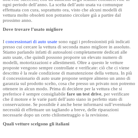
ogni periodo dell’anno. La scelta dell’auto usata va comunque
effettuata con cura, soprattutto ora, visto che alcuni modelli di
vettura molto obsoleti non potranno circolare già a partire dal
prossimo anno.
Dove trovare l’usato migliore
I
concessionari di auto usate
sono oggi i professionisti più indicati
presso cui cercare la vettura di seconda mano migliore in assoluto.
Stiamo parlando infatti di autosaloni completamente dedicati alle
auto usate, che quindi possono proporre un elevato numero di
modelli, motorizzazioni e allestimenti. Oltre a questo le vetture
proposte vengono sempre controllate e verificate: ciò che ci viene
descritto è la reale condizione di manutenzione della vettura. In più
il concessionario di auto usate propone sempre almeno un anno di
garanzia sul prodotto scelto, cosa che presso un privato non potremo
ottenere in alcun modo. Prima di decidere per la vettura che si
preferisce è sempre consigliabile
fare un test drive
, per verificare
che il motore e le varie parti dell’auto siano in perfetto stato di
conservazione. Se possibile è anche bene informarsi sull’eventuale
necessità di effettuare un tagliando a breve, delle riparazioni
necessarie dopo un certo chilometraggio o la revisione.
Quali vetture scelgono gli italiani