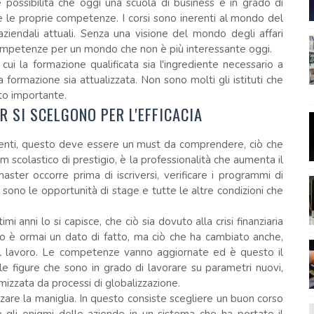
 possibilità che oggi una scuola di business è in grado di
re le proprie competenze. I corsi sono inerenti al mondo del
ziendali attuali. Senza una visione del mondo degli affari
 competenze per un mondo che non è più interessante oggi.
ui la formazione qualificata sia l'ingrediente necessario a
a formazione sia attualizzata. Non sono molti gli istituti che
to importante.
R SI SCELGONO PER L'EFFICACIA
uenti, questo deve essere un must da comprendere, ciò che
um scolastico di prestigio, è la professionalità che aumenta il
ster occorre prima di iscriversi, verificare i programmi di
li sono le opportunità di stage e tutte le altre condizioni che
mi anni lo si capisce, che ciò sia dovuto alla crisi finanziaria
do è ormai un dato di fatto, ma ciò che ha cambiato anche,
el lavoro. Le competenze vanno aggiornate ed è questo il
le figure che sono in grado di lavorare su parametri nuovi,
timizzata da processi di globalizzazione.
zare la maniglia. In questo consiste scegliere un buon corso