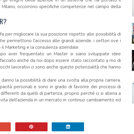
e gli enigmi delle aziende in un sistema che ha portato il
 Milano, occorrono specifiche competenze nel campo della
ER?
a per migliorare la sua posizione rispetto alle possibilità di
 che permettono l'accesso alle grandi aziende, i settori ove i
 il Marketing e la consulenza aziendale.
opo aver frequentato un Master si siano sviluppate idee
affacciato anche da noi dopo essere stato raccontato a mo di
bocchi lavorativi ci sono anche queste potenzialità che hanno
danno la possibilità di dare una svolta alla propria carriera.
pacità personali e sono in grado di favorire dei processi di
ferenti da quelli di partenza, proprio perché ci si allena a
la vita dell'azienda in un mercato in continuo cambiamento ed