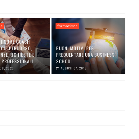
ne
formazione
I COME COACH
ICO: PERCORSO,
BUONI MOTIVI PER
NZE RICHIESTE E
FREQUENTARE UNA BUSINESS
 PROFESSIONALI
SCHOOL
08, 2025
AUGUST 07, 2018