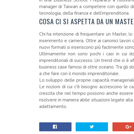
in una Business School. Prepararsi a risolver
manager di Taiwan a competere con quello di
tecnologia, della finanza e dell’imprenditoria.
COSA CI SI ASPETTA DA UN MAST
Chi ha intenzione di frequentare un Master, lo f
inserimento e carriera. Oltre ai canonici lavori
nuovi formati si inseriscono più facilmente sono
Ultimamente non sono pochi i casi in cui d
imprenditoriali di successo. Un trend che si è 
business case famosi di oltre oceano. Tra gli s
a che fare con il mondo imprenditoriale.
Lo sviluppo delle proprie capacità manageriali 
Le nozioni di cui c'è bisogno accrescono le ca
crescita che nel tempo possono anche essere dif
risolvere in maniera abile situazioni legate al
adattamento.