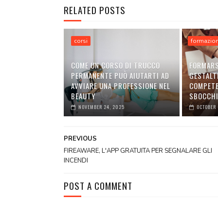
RELATED POSTS
corsi
formazio
COME UN CORSO DI TRUCCO
FORMARS
PERMANENTE PUÒ AIUTARTI AD
GESTALT
AVVIARE UNA PROFESSIONE NEL
COMPETE
BEAUTY
SBOCCHI
NOVEMBER 24, 2025
OCTOBER 
PREVIOUS
FIREAWARE, L'APP GRATUITA PER SEGNALARE GLI
INCENDI
POST A COMMENT