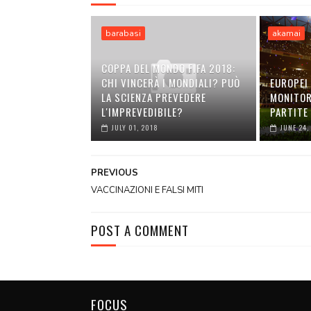
barabasi
akamai
COPPA DEL MONDO FIFA 2018:
CHI VINCERÀ I MONDIALI? PUÒ
EUROPEI 
LA SCIENZA PREVEDERE
MONITORA
L'IMPREVEDIBILE?
PARTITE 
JULY 01, 2018
JUNE 24,
PREVIOUS
VACCINAZIONI E FALSI MITI
POST A COMMENT
FOCUS