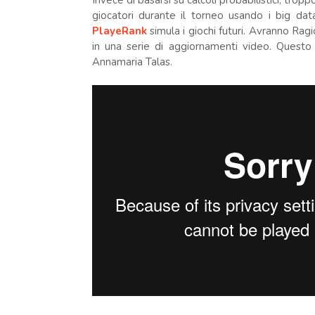
Invece di basarsi su calcoli probabilistici, tro
giocatori durante il torneo usando i big data.
PlayeRank
simula i giochi futuri. Avranno Ragi
in una serie di aggiornamenti video. Quest
Annamaria Talas.