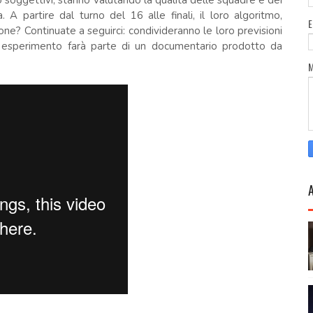
ppo soggettivi, stanno valutando la qualità delle squadre e dei
 A partire dal turno del 16 alle finali, il loro algoritmo,
one? Continuate a seguirci: condivideranno le loro previsioni
o esperimento farà parte di un documentario prodotto da