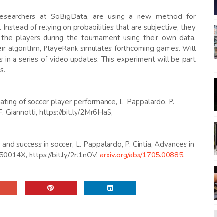
 researchers at SoBigData, are using a new method for
Instead of relying on probabilities that are subjective, they
 the players during the tournament using their own data.
heir algorithm, PlayeRank simulates forthcoming games. Will
ons in a series of video updates. This experiment will be part
s.
ating of soccer player performance, L. Pappalardo, P.
F. Giannotti, https://bit.ly/2Mr6HaS,
nd success in soccer, L. Pappalardo, P. Cintia, Advances in
14X, https://bit.ly/2rl1nOV,
arxiv.org/abs/1705.00885
,