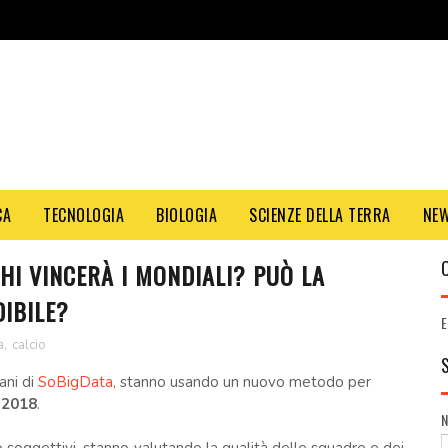
CA
TECNOLOGIA
BIOLOGIA
SCIENZE DELLA TERRA
NE
HI VINCERÀ I MONDIALI? PUÒ LA
DIBILE?
E
a
,
calcio
ani di
SoBigData,
stanno usando un nuovo metodo per
 2018
.