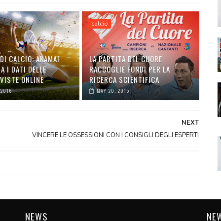
calcio
DI CALCIO: AKAMAI
LA PARTITA DEL CUORE
 I DATI DELLE
RACCOGLIE FONDI PER LA
VISTE ONLINE
RICERCA SCIENTIFICA
 2016
MAY 20, 2015
NEXT
VINCERE LE OSSESSIONI CON I CONSIGLI DEGLI ESPERTI
NEWS
NE