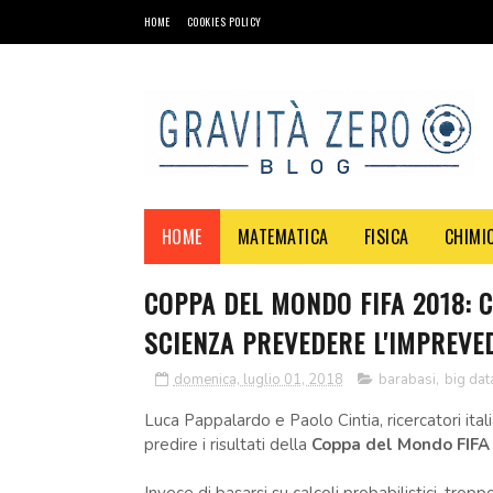
HOME
COOKIES POLICY
HOME
MATEMATICA
FISICA
CHIMI
COPPA DEL MONDO FIFA 2018: C
SCIENZA PREVEDERE L'IMPREVE
domenica, luglio 01, 2018
barabasi
,
big dat
Luca Pappalardo e Paolo Cintia, ricercatori itali
predire i risultati della
Coppa del Mondo FIFA