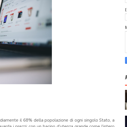
diamente il 68% della popolazione di ogni singolo Stato, a
riguarda i prezzi: con un bacino d’utenza grande come l’intero