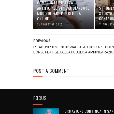
COME L'INTELLIGENZA
ARTIFICIALE STA CAMBIANDO IL
STRUMEN
MODO DI FARE PUBBLICITÀ
STORYBO
ONLINE
CONFRO
AUGUST 07, 2026
AUGUST 
PREVIOUS
ESTATE INPSIEME 2018: VIAGGI STUDIO PER STUDENT
BORSE PER FIGLI DELLA PUBBLICA AMMINISTRAZIO
POST A COMMENT
FOCUS
FORMAZIONE CONTINUA IN SAN