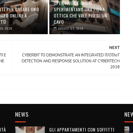
OPEN FIBER E INRIM
TI PER CREARE UNO
SPERIMENTANO UNA FIBRA
ARD ONLINE A
OTTICA CHE VALE PIÙ DI UN
NTO
CAVO
05, 2026
AUGUST 03, 2026
NEXT
I E
CYBERBIT TO DEMONSTRATE AN INTEGRATED IT/OT/IoT
NE
DETECTION AND RESPONSE SOLUTION AT CYBERTECH
2018
NEWS
NE
ITÀ
GLI APPARTAMENTI CON SOFFITTI