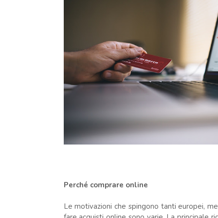
Perché comprare online
Le motivazioni che spingono tanti europei, me
fare acquisti online sono varie. La principale 