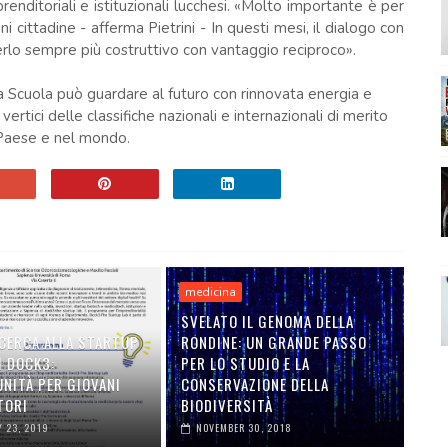
prenditoriali e istituzionali lucchesi. «Molto importante è per
ni cittadine - afferma Pietrini - In questi mesi, il dialogo con
derlo sempre più costruttivo con vantaggio reciproco».
la Scuola può guardare al futuro con rinnovata energia e
vertici delle classifiche nazionali e internazionali di merito
o Paese e nel mondo.
medicina
SVELATO IL GENOMA DELLA
ICERCA ALLA STARTUP
RONDINE: UN GRANDE PASSO
 DOCK3:
PER LO STUDIO E LA
NITÀ PER GIOVANI
CONSERVAZIONE DELLA
TORI
BIODIVERSITÀ
 23, 2019
NOVEMBER 30, 2018