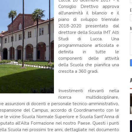
Lucca, 20 dicembre 2017 - Il
Consiglio Direttivo approva
all'unanimità il bilancio e il
piano di sviluppo triennale
2018-2020 presentato dal
direttore della Scuola IMT Alti
Studi di Lucca. Una
programmazione articolata e
definita in tutte le
componenti delle attività
della Scuola che pianifica una
crescita a 360 gradi.
Investimenti rilevanti nella
ricerca multidisciplinare,
ve assunzioni di docenti e personale tecnico-amministrativo,
, espansione del Campus, accordo di Coordinamento con le
e le vicine Scuola Normale Superiore e Scuola Sant'Anna di
eputato all'Alta Formazione nel nostro Paese. Questi i punti
 della Scuola nei prossimi tre anni, dettagliate nel documento