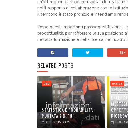
un’attenzione particolare rivolta alle realtà im
noi il rapporto di collaborazione con le istituzio
il territorio è stato proficuo e intendiamo ren
Dopo questi importanti passaggi istituzionali, 
progettualità, per rafforzare la sua posizione ai 
nell'alta formazione e nella ricerca, nel nostr
RELATED POSTS
dati
ricerca
DALLA R
MEDTECH
STATISTICA E PROBABILITA':
OPPORTU
PUNTATA 7 DI "N"
RICERCA
AUGUST 15, 2023
FEBRUARY