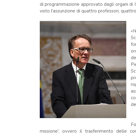
di programmazione approvato dagli organi di I
visto l'assunzione di quattro professori, quattro 
«N
Sc
fo
or
de
Pi
Sc
pr
ri
as
co
de
Fo
missione', ovvero il trasferimento delle con