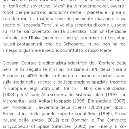
e i tonfi delle sovietiche “Mars”, fra le moderne rover, ovvero i
robot che perlustrano autonomamente il pianeta, e i piani di
Terraforming, la trasformazione dell’ambiente marziano in una
specie di “seconda Terra”, si va alla scoperta di come il sogno
su Marte sia diventato realtà scientifica. Con un’attenzione
speciale per l’Italia (numerosi sono gli scienziati e i tecnologi
italiani protagonisti), che, da Schiaparelli in poi, non ha mai
smesso di guardare il cielo e, soprattutto, il rosso Marte.
Giovanni Caprara è editorialista scientifico del “Corriere della
Sera” e ha seguito le missioni marziane al JPL della Nasa a
Pasadena e all’IKI di Mosca. È autore di numerose pubblicazioni
sulla storia della scienza e dell’esplorazione spaziale tradotte
in Europa e negli Stati Uniti, tra cui: Il libro dei voli spaziali
(1984) per Vallardi; Alla scoperta del sistema solare (1993, con
Margherita Hack), Abitare lo spazio (1998), Era spaziale (2007),
per Mondadori; L’avventura della scienza (2009) per Rizzoli;
Breve storia delle grandi scoperte scientifiche (1998), Storia
italiana dello spazio (2012) per Bompiani e The Complete
Encyclopedia of Space Satellites (2000) per FireFly. È co-