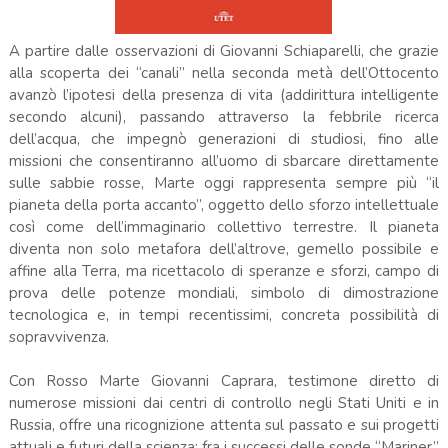
A partire dalle osservazioni di Giovanni Schiaparelli, che grazie
alla scoperta dei “canali” nella seconda metà dell’Ottocento
avanzò l’ipotesi della presenza di vita (addirittura intelligente
secondo alcuni), passando attraverso la febbrile ricerca
dell’acqua, che impegnò generazioni di studiosi, fino alle
missioni che consentiranno all’uomo di sbarcare direttamente
sulle sabbie rosse, Marte oggi rappresenta sempre più “il
pianeta della porta accanto”, oggetto dello sforzo intellettuale
così come dell’immaginario collettivo terrestre. Il pianeta
diventa non solo metafora dell’altrove, gemello possibile e
affine alla Terra, ma ricettacolo di speranze e sforzi, campo di
prova delle potenze mondiali, simbolo di dimostrazione
tecnologica e, in tempi recentissimi, concreta possibilità di
sopravvivenza.
Con Rosso Marte Giovanni Caprara, testimone diretto di
numerose missioni dai centri di controllo negli Stati Uniti e in
Russia, offre una ricognizione attenta sul passato e sui progetti
attuali e futuri della scienza: fra i successi delle sonde “Mariner”