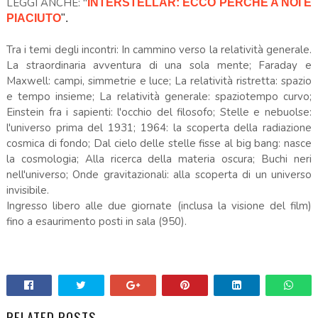
LEGGI ANCHE: "
INTERSTELLAR: ECCO PERCHÉ A NOI È
PIACIUTO
".
Tra i temi degli incontri: In cammino verso la relatività generale.
La straordinaria avventura di una sola mente; Faraday e
Maxwell: campi, simmetrie e luce; La relatività ristretta: spazio
e tempo insieme; La relatività generale: spaziotempo curvo;
Einstein fra i sapienti: l'occhio del filosofo; Stelle e nebuolse:
l'universo prima del 1931; 1964: la scoperta della radiazione
cosmica di fondo; Dal cielo delle stelle ­fisse al big bang: nasce
la cosmologia; Alla ricerca della materia oscura; Buchi neri
nell'universo; Onde gravitazionali: alla scoperta di un universo
invisibile.
Ingresso libero alle due giornate (inclusa la visione del film)
fino a esaurimento posti in sala (950).
RELATED POSTS