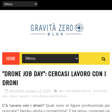
HOME
"DRONE JOB DAY": CERCASI LAVORO CON I
DRONI
mercoledì, maggio 13, 2015
apr
,
benedetta bianco
,
drone job
day
,
droni
,
lavoro
,
roma drone expo&show
C'è lavoro con i droni?
Quali sono le figure professionali più
ricercate? Meglio pilota o progettista? E ha senso comprare un