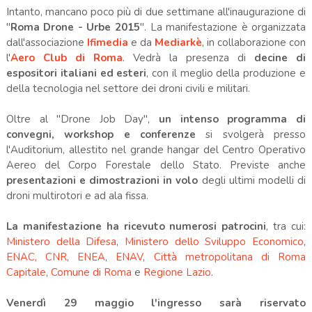
Intanto, mancano poco più di due settimane all'inaugurazione di
"
Roma Drone - Urbe 2015
". La manifestazione è organizzata
dall'associazione
Ifimedia
e da
Mediarkè
, in collaborazione con
l'
Aero Club di Roma
. Vedrà la presenza di
decine di
espositori italiani ed esteri
, con il meglio della produzione e
della tecnologia nel settore dei droni civili e militari.
Oltre al "Drone Job Day",
un intenso programma di
convegni, workshop e conferenze
si svolgerà presso
l'Auditorium, allestito nel grande hangar del Centro Operativo
Aereo del Corpo Forestale dello Stato. Previste anche
presentazioni e dimostrazioni in volo
degli ultimi modelli di
droni multirotori e ad ala fissa.
La manifestazione ha ricevuto numerosi patrocini
, tra cui:
Ministero della Difesa
,
Ministero dello Sviluppo Economico
,
ENAC
,
CNR
,
ENEA
,
ENAV
,
Città metropolitana di Roma
Capitale
,
Comune di Roma
e
Regione Lazio
.
Venerdì 29 maggio l'ingresso sarà riservato