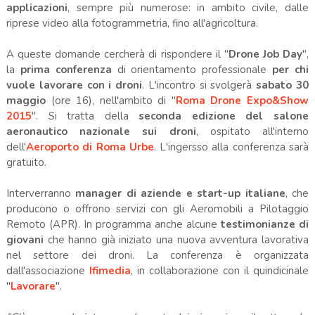
applicazioni
, sempre più numerose: in ambito civile, dalle
riprese video alla fotogrammetria, fino all'agricoltura.
A queste domande cercherà di rispondere il "
Drone Job Day
",
la
prima conferenza
di orientamento professionale
per chi
vuole lavorare con i droni
. L'incontro si svolgerà
sabato 30
maggio
(ore 16), nell'ambito di "
Roma Drone Expo&Show
2015
". Si tratta della
seconda edizione del salone
aeronautico nazionale sui droni
, ospitato all'interno
dell'
Aeroporto di Roma Urbe
. L'ingersso alla conferenza sarà
gratuito.
Interverranno
manager di aziende e start-up italiane
, che
producono o offrono servizi con gli Aeromobili a Pilotaggio
Remoto (APR). In programma anche alcune
testimonianze di
giovani
che hanno già iniziato una nuova avventura lavorativa
nel settore dei droni. La conferenza è organizzata
dall'associazione
Ifimedia
, in collaborazione con il quindicinale
"
Lavorare
".