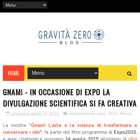
HOME
GNAM! - IN OCCASIONE DI EXPO LA
DIVULGAZIONE SCIENTIFICA SI FA CREATIVA
domenica, aprile 19, 2015
alimentazione
,
expo 2015
,
Monza
La mostra
“
Gnam! L’arte e la scienza di trasformare e
conservare i cibi
"
, fa parte del fitto programma di
Expo2015
,
e apre i battenti il prossimo
24 aprile 2015
all’interno di
Villa