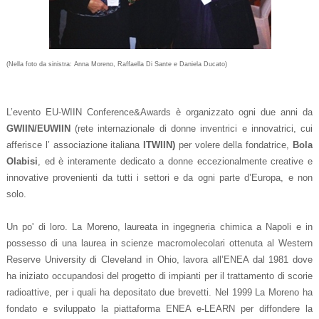
(Nella foto da sinistra: Anna Moreno, Raffaella Di Sante e Daniela Ducato)
L’evento EU-WIIN Conference&Awards è organizzato ogni due anni
da
GWIIN/EUWIIN
(rete internazionale di donne inventrici e innovatrici, cui
afferisce l’ associazione italiana
ITWIIN)
per volere della fondatrice,
Bola
Olabisi
, ed è interamente dedicato a donne eccezionalmente creative e
innovative provenienti da tutti i settori e da ogni parte d’Europa, e non
solo.
Un po' di loro.
La Moreno, laureata in ingegneria chimica a Napoli e in
possesso di una laurea in scienze macromolecolari ottenuta al Western
Reserve University di Cleveland in
Ohio, lavora all’ENEA dal 1981 dove
ha iniziato
occupandosi del progetto di impianti per il trattamento di scorie
radioattive, per i quali ha depositato due brevetti.
Nel 1999 La Moreno ha
fondato e sviluppato la piattaforma ENEA e-LEARN per diffondere la