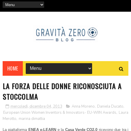
HOME
LA FORZA DELLE DONNE RICONOSCIUTA A
STOCCOLMA
mercoledì, dicembre 04, 2013
Anna Moreno
,
Daniela Ducato
,
European Union Women Inventors & Innovators- EU-WIIN Awards
,
Laura
Merotto
,
marina dimattia
La piattaforma
ENEA e-LEARN
e l
a
Casa Verde CO2.0
ricevono due tra i