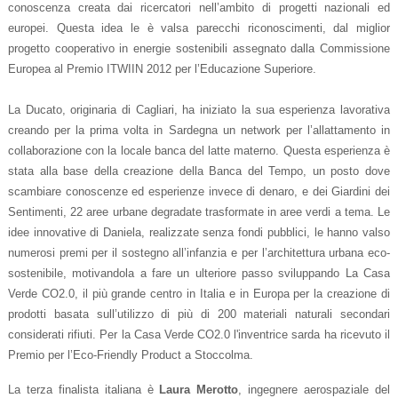
conoscenza creata dai ricercatori nell’ambito di progetti nazionali ed
europei. Questa idea le è valsa parecchi riconoscimenti, dal miglior
progetto cooperativo in energie sostenibili assegnato dalla Commissione
Europea al Premio ITWIIN 2012 per l’Educazione Superiore.
La Ducato, originaria di Cagliari, ha iniziato la sua esperienza lavorativa
creando per la prima volta in Sardegna un network per l’allattamento in
collaborazione con la locale banca del latte materno. Questa esperienza è
stata alla base della creazione della Banca del Tempo, un posto dove
scambiare conoscenze ed esperienze invece di denaro, e dei Giardini dei
Sentimenti, 22 aree urbane degradate trasformate in aree verdi a tema. Le
idee innovative di Daniela, realizzate senza fondi pubblici, le hanno valso
numerosi premi per il sostegno all’infanzia e per l’architettura urbana eco-
sostenibile, motivandola a fare un ulteriore passo sviluppando La Casa
Verde CO2.0, il più grande centro in Italia e in Europa per la creazione di
prodotti basata sull’utilizzo di più di 200 materiali naturali secondari
considerati rifiuti. Per la Casa Verde CO2.0 l'inventrice sarda ha ricevuto il
Premio per l’Eco-Friendly Product a Stoccolma.
La terza finalista italiana è
Laura Merotto
, ingegnere aerospaziale del