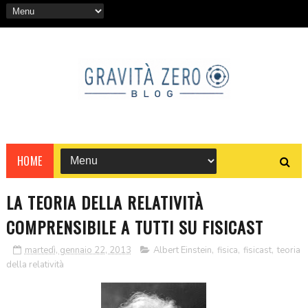
HOME
LA TEORIA DELLA RELATIVITÀ
COMPRENSIBILE A TUTTI SU FISICAST
martedì, gennaio 22, 2013
Albert Einstein
,
fisica
,
fisicast
,
teoria
della relatività