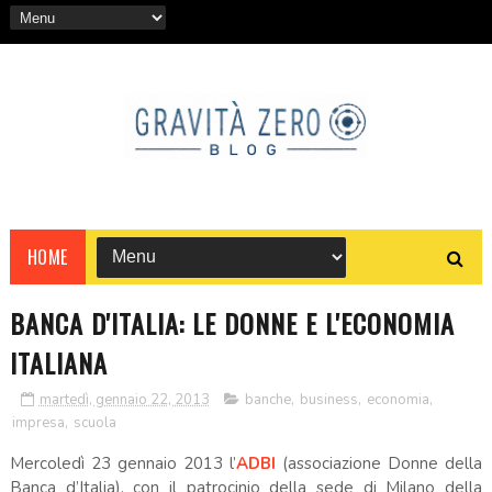
HOME
BANCA D'ITALIA: LE DONNE E L'ECONOMIA
ITALIANA
martedì, gennaio 22, 2013
banche
,
business
,
economia
,
impresa
,
scuola
Mercoledì 23 gennaio 2013 l’
ADBI
(associazione Donne della
Banca d’Italia), con il patrocinio della sede di Milano della