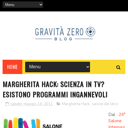
HOME
MARGHERITA HACK: SCIENZA IN TV?
ESISTONO PROGRAMMI INGANNEVOLI
sabato, maggio 14, 2011
Margherita Hack
,
salone del libro
Dal
24°
Salone
Internazi