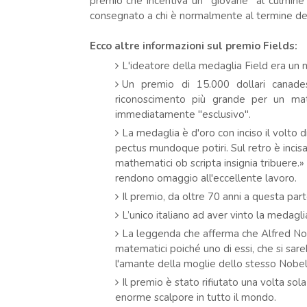
premio che incentiva un "giovane" al culmine
consegnato a chi è normalmente al termine dell
Ecco altre informazioni sul premio Fields:
L'ideatore della medaglia Field era u
Un premio di 15.000 dollari canade
riconoscimento più grande per un ma
immediatamente "esclusivo".
La medaglia è d'oro con inciso il volto 
pectus mundoque potiri. Sul retro è incis
mathematici ob scripta insignia tribuere.»
rendono omaggio all'eccellente lavoro.
Il premio, da oltre 70 anni a questa par
L’unico italiano ad aver vinto la medagl
La leggenda che afferma che Alfred Nob
matematici poiché uno di essi, che si sa
l'amante della moglie dello stesso Nobel
Il premio è stato rifiutato una volta sol
enorme scalpore in tutto il mondo.