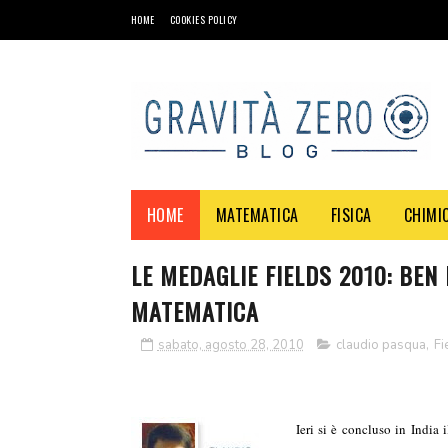
HOME
COOKIES POLICY
HOME
MATEMATICA
FISICA
CHIMI
LE MEDAGLIE FIELDS 2010: BEN 
MATEMATICA
sabato, agosto 28, 2010
claudio pasqua
,
Fi
Ieri si è concluso in India 