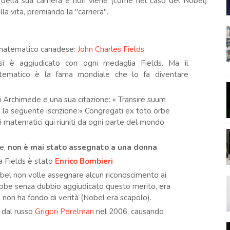
 della sua carriera e non viene (come nel caso del Nobel)
a vita, premiando la "carriera".
n matematico canadese:
John Charles Fields
si è aggiudicato con ogni medaglia Fields. Ma il
tematico è la fama mondiale che lo fa diventare
di Archimede e una sua citazione: « Transire suum
a la seguente iscrizione:« Congregati ex toto orbe
 i matematici qui riuniti da ogni parte del mondo
te,
non è mai stato assegnato a una donna
ia Fields è stato
Enrico Bombieri
el non volle assegnare alcun riconoscimento ai
rebbe senza dubbio aggiudicato questo merito, era
 non ha fondo di verità (Nobel era scapolo).
a dal russo
Grigori Perelman
nel 2006, causando