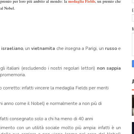
medaglia Fields
l premio per loro più ambito al mondo: la
, un premio che
al Nobel.
n
israeliano
, un
vietnamita
che insegna a Parigi, un
russo
e
 italiani (escludendo i nostri regolari lettori)
non sappia
o promemoria.
 corretto: infatti vincere la medaglia Fields per meriti
ni anno come il Nobel) e normalmente a non più di
infatti consegnato solo a chi ha meno di 40 anni
imento con un utilità sociale molto più ampia: infatti è un