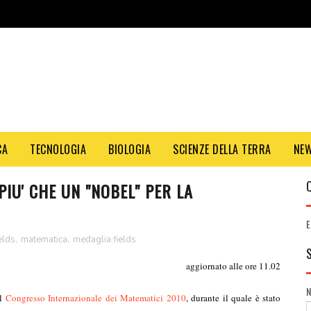
CA
TECNOLOGIA
BIOLOGIA
SCIENZE DELLA TERRA
NE
PIU' CHE UN "NOBEL" PER LA
E
elds
,
matematica
,
medaglia fields
aggiornato alle ore 11.02
il
Congresso Internazionale dei Matematici 2010
, durante il quale è stato