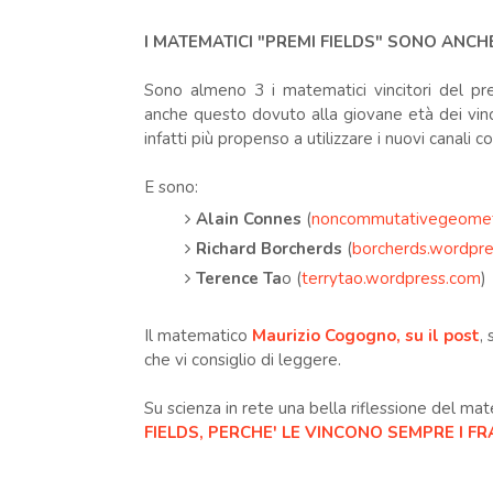
I MATEMATICI "PREMI FIELDS" SONO ANC
Sono almeno 3 i matematici vincitori del pr
anche questo dovuto alla giovane età dei vinc
infatti più propenso a utilizzare i nuovi canali c
E sono:
Alain Connes
(
noncommutativegeomet
Richard Borcherds
(
borcherds.wordpr
Terence Ta
o (
terrytao.wordpress.com
)
Il matematico
Maurizio Cogogno, su il post
,
che vi consiglio di leggere.
Su scienza in rete una bella riflessione del m
FIELDS, PERCHE' LE VINCONO SEMPRE I FR