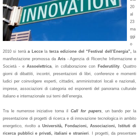
20
al
23
ma
ggi
o
2010 si terrà
a Lecce
la
terza edizione del “Festival dell’Energia”,
la
manifestazione promossa da
Aris
- Agenzia di Ricerche Informazione e
Società - e
Assoelettrica
, in collaborazione con
Federutility
. Quattro
giorni di dibattiti, incontri, presentazioni di libri, conferenze e momenti
ludici per coinvolgere esperti, cittadini, amministratori locali e nazionali,
imprese, associazioni di categoria ed esponenti del panorama culturale
italiano e internazionale sui temi dell’energia.
Tra le numerose iniziative torna il
Call for papers
, un bando per la
presentazione di progetti di ricerca e di innovazione tecnologica in ambito
energetico, rivolto a
Università, Fondazioni, Associazioni, Istituti di
ricerca pubblici e privati, italiani e stranieri
. I progetti, da presentare