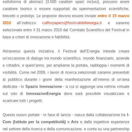
sottoforma di abstract (3.500 caratteri spazi inclusi), possono avere
carattere teorico o essere supportati da sperimentazioni scientifiche,
brevetti o prototipi. Le proposte devono essere inviate
entro il
15 marzo
2010
all´indirizzo
callforpapers@festivaldellenergia.it
e saranno
selezionate entro il 31 marzo 2010 dal Comitato Scientifico del Festival in
base a criteri di innovazione e fattibilità.
Attraverso questa iniziativa, il Festival dell’Energia intende creare
un’occasione di dialogo tra mondo scientifico, mondo finanziario, aziende
e cittadini, e quest’anno, per ampliarne la portata, raddoppia i momenti di
visibilità. Come nel 2009, i lavori di ricerca selezionati saranno presentati
al pubblico durante i giorni della manifestazione all’interno di un’area
dedicata
-
lo
Spazio Innovazione
- a cui si aggiunge una vetrina virtuale
sul sito di
InnovazionEnergia
dove sarà possibile visualizzare e
scaricare tutti i progetti.
Questo nuovo portale - in fase di lancio - nasce dalla collaborazione tra
I-
Com (Istituto per la competitività)
e
Aris
e dalle rispettive esperienze
nel settore della ricerca e della comunicazione, e conta su una partnership