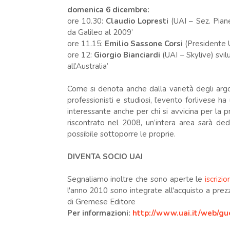
domenica 6 dicembre:
ore 10.30:
Claudio Lopresti
(UAI – Sez. Pian
da Galileo al 2009’
ore 11.15:
Emilio Sassone Corsi
(Presidente U
ore 12:
Giorgio Bianciardi
(UAI – Skylive) svil
all’Australia’
Come si denota anche dalla varietà degli argom
professionisti e studiosi, l’evento forlivese 
interessante anche per chi si avvicina per la 
riscontrato nel 2008, un’intera area sarà dedic
possibile sottoporre le proprie.
DIVENTA SOCIO UAI
Segnaliamo inoltre che sono aperte le
iscrizi
l'anno 2010 sono integrate all'acquisto a prezz
di Gremese Editore
Per informazioni:
http://www.uai.it/web/gue