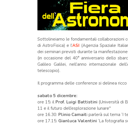
Sottolineiamo le fondamentali collaborazioni 
di AstroFisica) e l’
ASI
(Agenzia Spaziale Italia
dei seminari previsti durante la manifestazione
(in occasione del 40° anniversario dello sbar
Galileo Galilei, nell’anno internazionale de
telescopio).
Il programma delle conferenze si delinea ricco
sabato 5 dicembre:
ore 15: il
Prof. Luigi Battistini
(Università di 
11 e il futuro dell’esplorazione lunare"
ore 16.30:
Plinio Camait
i parlerà sul tema ‘I t
ore 17.15:
Gianluca Valentini
‘La fotografia s