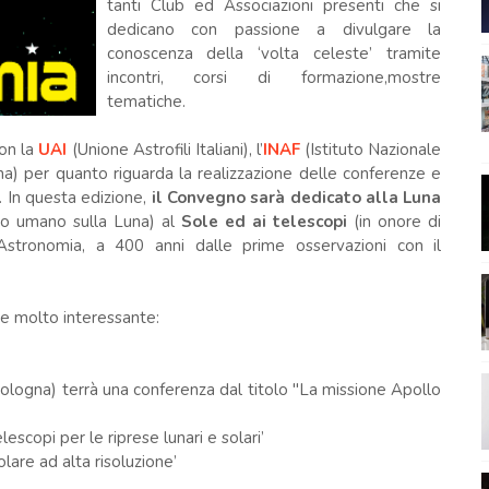
tanti Club ed Associazioni presenti che si
dedicano con passione a divulgare la
conoscenza della ‘volta celeste’ tramite
incontri, corsi di formazione,mostre
tematiche.
con la
UAI
(Unione Astrofili Italiani), l’
INAF
(Istituto Nazionale
na) per quanto riguarda la realizzazione delle conferenze e
. In questa edizione,
il Convegno sarà dedicato alla Luna
co umano sulla Luna) al
Sole ed ai telescopi
(in onore di
ll’Astronomia, a 400 anni dalle prime osservazioni con il
 e molto interessante:
Bologna) terrà una conferenza dal titolo "La missione Apollo
elescopi per le riprese lunari e solari’
olare ad alta risoluzione’