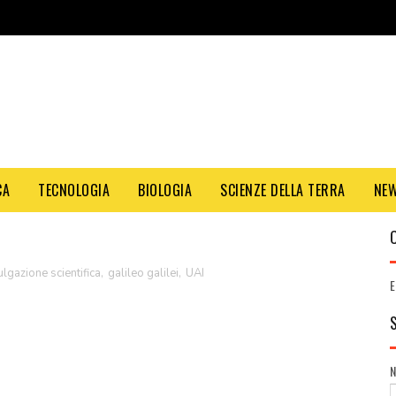
CA
TECNOLOGIA
BIOLOGIA
SCIENZE DELLA TERRA
NE
ulgazione scientifica
,
galileo galilei
,
UAI
E