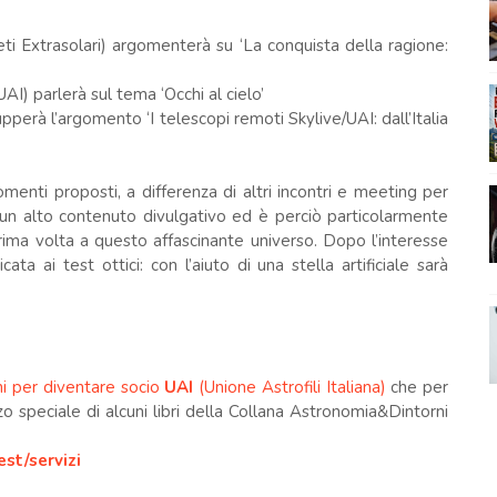
eti Extrasolari) argomenterà su ‘La conquista della ragione:
AI) parlerà sul tema ‘Occhi al cielo’
upperà l’argomento ‘I telescopi remoti Skylive/UAI: dall’Italia
enti proposti, a differenza di altri incontri e meeting per
ha un alto contenuto divulgativo ed è perciò particolarmente
prima volta a questo affascinante universo. Dopo l’interesse
ata ai test ottici: con l’aiuto di una stella artificiale sarà
oni per diventare socio
UAI
(Unione Astrofili Italiana)
che per
o speciale di alcuni libri della Collana Astronomia&Dintorni
st/servizi