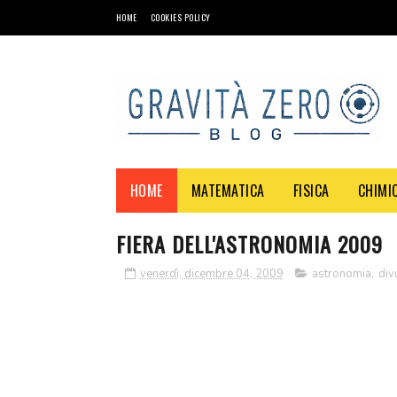
HOME
COOKIES POLICY
HOME
MATEMATICA
FISICA
CHIMI
FIERA DELL'ASTRONOMIA 2009
venerdì, dicembre 04, 2009
astronomia
,
div