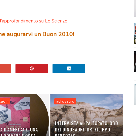
l'approfondimento su Le Scienze
che augurarvi un Buon 2010!
izioni
adrosauro
INTERVISTA AL PALEOPATOLOGO
A D'AMERICA E' UNA
DEI DINOSAURI, DR. FILIPPO
I POLVERE E OSSA
BERTOZZO