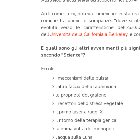
Australopithecus afarensis
scoperto nel 1974.
Ardi, come Lucy, poteva camminare in statura e
comune tra uomini e scimpanzé: "dove si rit
evoluta verso le caratteristiche dell’
Austra
dell’
Università della California a Berkeley
, e co
E quali sono gli altri avvenimenti più sign
secondo "Science"?
Eccoli:
i meccanismi delle pulsar
l’altra faccia della rapamicina
le proprietà del grafene
i recettori dello stress vegetale
il primo laser a raggi X
il ritorno della terapia genica
la prima volta dei monopoli
l’acqua sulla Luna