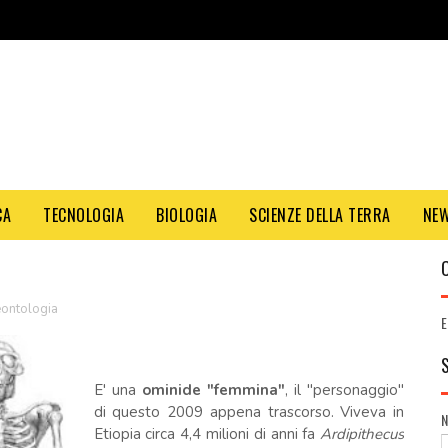
CA
TECNOLOGIA
BIOLOGIA
SCIENZE DELLA TERRA
NE
eontologia
E
E' una
ominide "femmina"
, il "personaggio"
di questo 2009 appena trascorso. Viveva in
Etiopia circa 4,4 milioni di anni fa
Ardipithecus