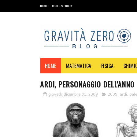
HOME
COOKIES POLICY
HOME
MATEMATICA
FISICA
CHIMI
ARDI, PERSONAGGIO DELL'ANNO
giovedì, dicembre 31, 2009
2009
,
ardi
,
pal