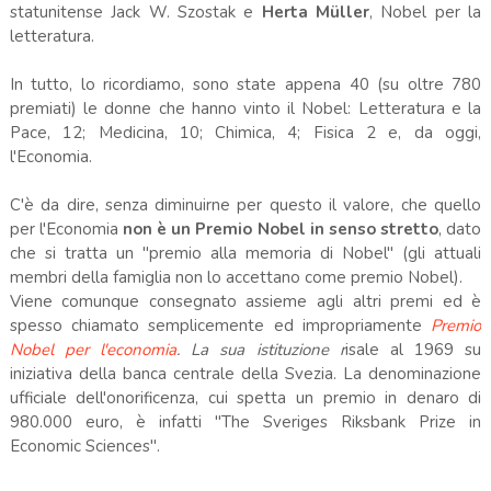
statunitense Jack W. Szostak e
Herta Müller
, Nobel per la
letteratura.
In tutto, lo ricordiamo, sono state appena 40 (su oltre 780
premiati) le donne che hanno vinto il Nobel: Letteratura e la
Pace, 12; Medicina, 10; Chimica, 4; Fisica 2 e, da oggi,
l'Economia.
C'è da dire, senza diminuirne per questo il valore, che quello
per l'Economia
non è un Premio Nobel in senso stretto
, dato
che si tratta un "premio alla memoria di Nobel" (gli attuali
membri della famiglia non lo accettano come premio Nobel).
Viene comunque consegnato assieme agli altri premi ed è
spesso chiamato semplicemente ed impropriamente
Premio
Nobel per l'economia
. La sua istituzione r
isale al 1969 su
iniziativa della banca centrale della Svezia. La denominazione
ufficiale dell'onorificenza, cui spetta un premio in denaro di
980.000 euro, è infatti "The Sveriges Riksbank Prize in
Economic Sciences".