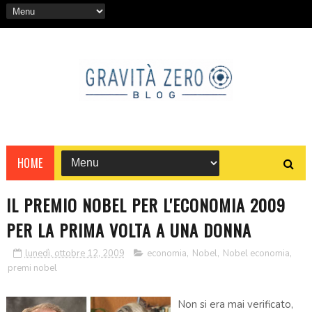
HOME
IL PREMIO NOBEL PER L'ECONOMIA 2009
PER LA PRIMA VOLTA A UNA DONNA
lunedì, ottobre 12, 2009
economia
,
Nobel
,
Nobel economia
,
premi nobel
Non si era mai verificato,