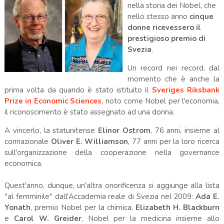
nella storia dei Nobel, che
nello stesso anno
cinque
donne ricevessero il
prestigioso premio di
Svezia
.
Un record nei record, dal
momento che è anche la
prima volta da quando è stato istituito il
Sveriges Riksbank
Prize in Economic Sciences
, noto come Nobel per l'economia,
il riconoscimento è stato assegnato ad una donna.
A vincerlo, la statunitense
Elinor Ostrom
, 76 anni, insieme al
connazionale
Oliver E. Williamson
, 77 anni per la loro ricerca
sull'organizzazione della cooperazione nella governance
economica.
Quest'anno, dunque, un'altra onorificenza si aggiunge alla lista
"al femminile" dall'Accademia reale di Svezia nel 2009:
Ada E.
Yonath
, premio Nobel per la chimica,
Elizabeth H. Blackburn
e
Carol W. Greider
, Nobel per la medicina insieme allo