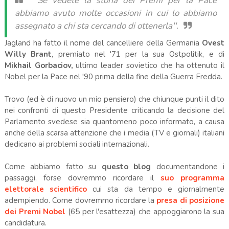
''Se vedete la storia dei Premi per la Pace
abbiamo avuto molte occasioni in cui lo abbiamo
assegnato a chi sta cercando di ottenerla''.
Jagland ha fatto il nome del cancelliere della Germania
Ovest
Willy Brant
, premiato nel '71 per la sua Ostpolitik, e di
Mikhail Gorbaciov,
ultimo leader sovietico che ha ottenuto il
Nobel per la Pace nel '90 prima della fine della Guerra Fredda.
Trovo (ed è di nuovo un mio pensiero) che chiunque punti il dito
nei confronti di questo Presidente criticando la decisione del
Parlamento svedese sia quantomeno poco informato, a causa
anche della scarsa attenzione che i media (TV e giornali) italiani
dedicano ai problemi sociali internazionali.
Come abbiamo fatto su
questo blog
documentandone i
passaggi, forse dovremmo ricordare il
suo programma
elettorale scientifico
cui sta da tempo e giornalmente
adempiendo. Come dovremmo ricordare la
presa di posizione
dei Premi Nobel
(65 per l'esattezza) che appoggiarono la sua
candidatura.