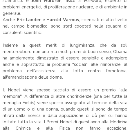
scientifico: è
John Holdren
, fisico a Harward, esperto di
problemi energetici, di proliferazione nucleare, e di ambiente in
generale.
Anche
Eric Lander e Harold Varmus
, scienziati di alto livello
nel campo biomedico, sono stati cooptati nella squadra di
consulenti scientifici.
Insieme a questi meriti di lungimiranza, che da soli
meriterebbero non uno ma molti premi di buon senso, Obama
ha ampiamente dimostrato di essere sensibile e adempiere
anche e soprattutto ai problemi "sociali": alle minoranze, al
problema dell'assistenza, alla lotta contro l'omofobia,
all'emancipazione delle donne.
Il Nobel viene spesso tacciato di essere un premio "alla
memoria". A differenza di altre onorificienze (una per tutte la
medaglia Fields) viene spesso assegnato al termine della vita
di un uomo o di una donna, quando questi si sono da tempo
ritirati dalla ricerca e dalla applicazione di ciò per cui hanno
lottato tutta la vita. I Premi Nobel di quest'anno alla Medicina
alla Chimica e alla Fisica non fanno eccezione.