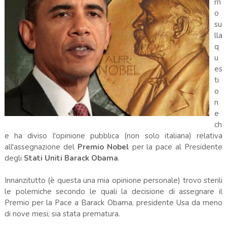
rn
o
su
lla
q
u
es
ti
o
n
e
ch
e ha diviso l'opinione pubblica (non solo italiana) relativa
all'assegnazione del
Premio Nobel
per la pace al Presidente
degli
Stati Uniti Barack Obama
.
Innanzitutto (è questa una mia opinione personale) trovo sterili
le polemiche secondo le quali la decisione di assegnare il
Premio per la Pace a Barack Obama, presidente Usa da meno
di nove mesi, sia stata prematura.